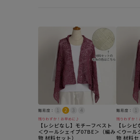
難易度：
難易度：
残りわずか！お早めに♪
残りわずか！
【レシピなし】モチーフベスト
【レシピ
＜ウールシェイプ07BE＞（編み
＜ウール
物 材料セット）
物 材料