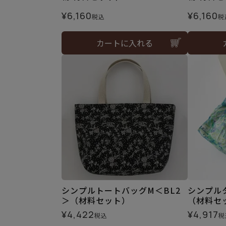
¥
6,160
¥
6,160
税込
税
カートに入れる
シンプルトートバッグM＜BL2
シンプル
＞（材料セット）
（材料セ
¥
4,422
¥
4,917
税込
税