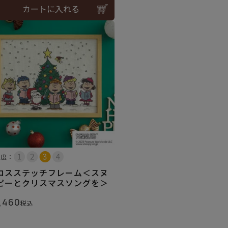
カートに入れる
易度：
ロスステッチフレーム＜スヌ
ピーとクリスマスソングを＞
,460
税込