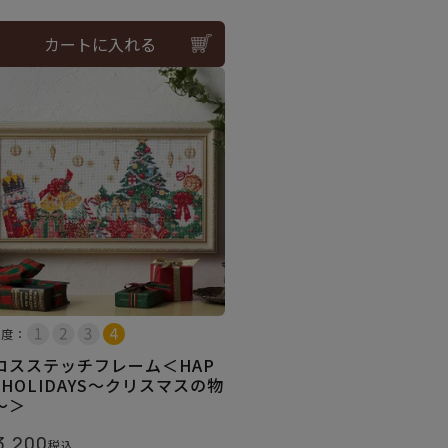
カートに入れる
易度：
ロスステッチフレーム＜HAP
Y HOLIDAYS～クリスマスの物
～＞
3,200
税込