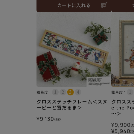
カートに入れる
難易度：
難易度：
クロスステッチフレーム＜スヌ
クロスステ
ーピーと雪だるま＞
e the
～＞
¥
9,130
税込
¥
9,900
¥
5,940