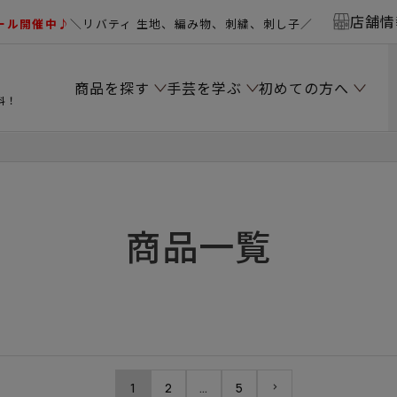
店舗情
ール開催中♪
＼リバティ 生地、編み物、刺繍、刺し子／
商品を探す
手芸を学ぶ
初めての方へ
料！
商品一覧
1
2
…
5