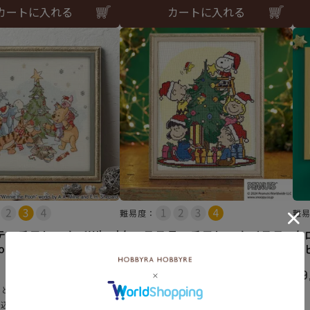
カートに入れる
カートに入れる
難易度：
難
ッチフレーム＜Winni
クロスステッチフレーム＜スヌ
ク
 Pooh～ツリーの飾りつけ
ーピーとツリーを囲んで＞
ー
¥
10,670
¥
9
税込
のところ
税込