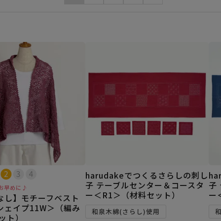
harudakeでつくるさらしの刺し
h
子 テーブルセンター＆コースタ
子
お早めに♪
ー＜R1＞（材料セット）
ー
なし】モチーフベスト
シェイプ11W＞（編み
和泉木綿(さらし)使用
セット）