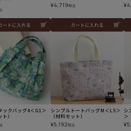
¥
4,719
¥
4
税込
込
カートに入れる
カートに入れる
タックバッグ4＜G1＞
シンプルトートバッグM＜L5＞
シ
ット）
（材料セット）
＞
¥
5,192
¥
5
込
税込