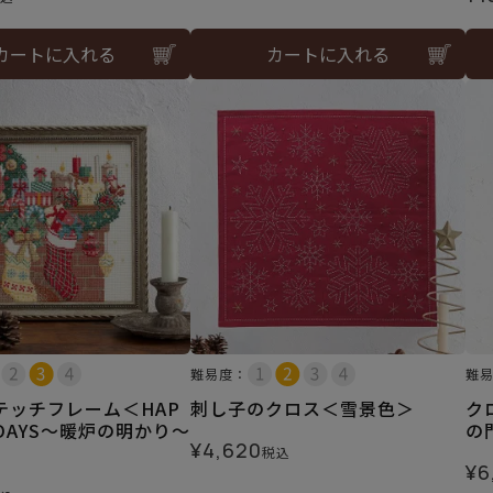
カートに入れる
カートに入れる
難易度：
難
テッチフレーム＜HAP
刺し子のクロス＜雪景色＞
ク
LIDAYS～暖炉の明かり～
の
¥
4,620
税込
¥
6