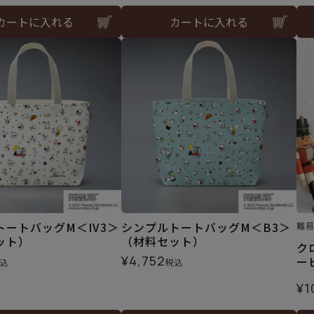
カートに入れる
カートに入れる
トートバッグM＜IV3＞
シンプルトートバッグM＜B3＞
難
ット）
（材料セット）
ク
¥
4,752
ー
込
税込
¥
1