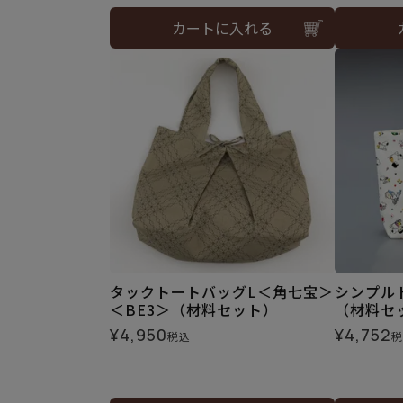
カートに入れる
タックトートバッグL＜角七宝＞
シンプル
＜BE3＞（材料セット）
（材料セ
¥
4,950
¥
4,752
税込
税