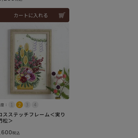
カートに入れる
易度：
ロスステッチフレーム＜実り
門松＞
,600
税込