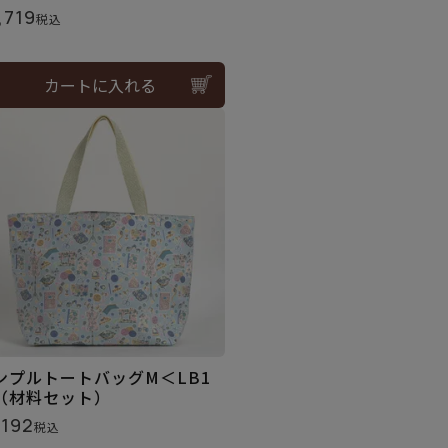
,719
税込
カートに入れる
ンプルトートバッグM＜LB1
（材料セット）
,192
税込