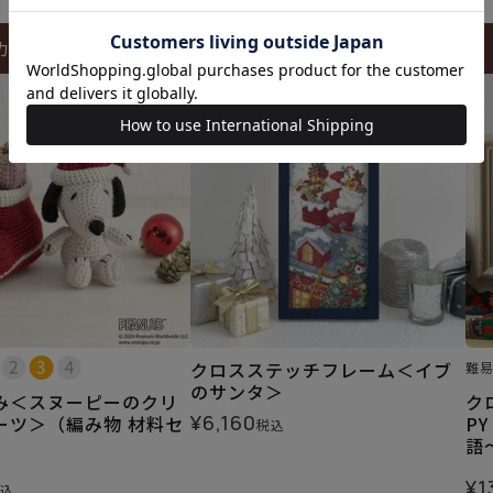
カートに入れる
カートに入れる
クロスステッチフレーム＜イブ
難
のサンタ＞
み＜スヌーピーのクリ
ク
¥
6,160
ーツ＞（編み物 材料セ
P
税込
語
¥
1
込