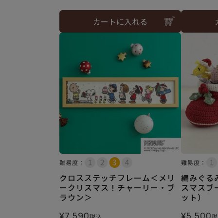
カートに入れる
難易度：
難易度：
クロスステッチフレーム＜メリ
編みぐる
ークリスマス！チャーリー・ブ
スマスブ
ラウン＞
ット）
¥
7,590
¥
5,500
税込
税