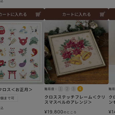
税込
カートに入れる
カートに入れる
クロス＜お正月＞
難易度：
難
クロスステッチフレーム＜クリ
ク
1個まで可
スマスベルのアレンジ＞
ン
税込
¥
19,800
¥
1
のところ