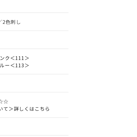
m／2色刺し
ンク＜111＞
ルー＜113＞
☆☆☆
いて＞詳しくはこちら