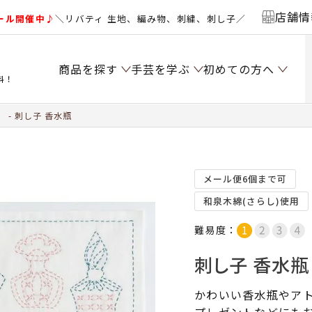
店舗情
ール開催中♪
＼リバティ 生地、編み物、刺繍、刺し子／
商品を探す
手芸を学ぶ
初めての方へ
料！
）
刺し子 香水瓶
メール便6個まで可
和泉木綿(さらし)使用
難易度：
刺し子 香水瓶
かわいい香水瓶やア