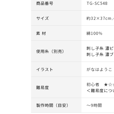
商品番号
TG-SC548
サイズ
約32×37c
素 材
綿100％
刺し子糸 濃ピ
使用糸（別売）
刺し子糸 濃ブ
イラスト
がなはようこ
初心者 ★
難易度
＜難易度につ
製作時間（目安）
～9時間