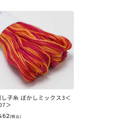
刺し子糸 ぼかしミックス3＜
07＞
462
(税込)