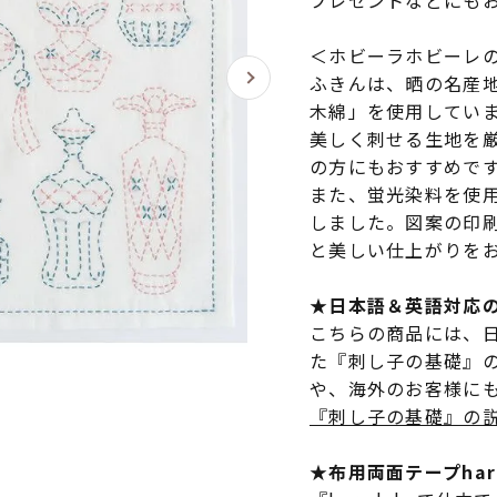
プレゼントなどにも
＜ホビーラホビーレ
ふきんは、晒の名産
木綿」を使用してい
美しく刺せる生地を
の方にもおすすめで
また、蛍光染料を使
しました。図案の印
と美しい仕上がりを
★日本語＆英語対応
こちらの商品には、
た『刺し子の基礎』
や、海外のお客様に
『刺し子の基礎』の
★布用両面テープha