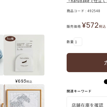
『harudakeで仕
商品コード
492548
¥
572
販売価格
税込
¥
693
税込
関連キーワード