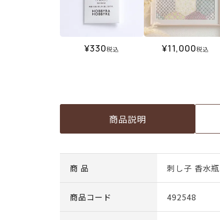
¥
330
¥
11,000
税込
税込
商品説明
商 品
刺し子 香水瓶
商品コード
492548