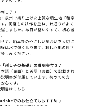
おすすめです。
の刺し子＞
地・泉州で織り上げた上質な晒生地「和泉
ます。何度もの試作を重ね、針通りがよく
厳選しました。布目が整いやすく、初心者
す。
用せず、晒本来のやさしい風合いを大切に
刷線は水で薄くなります。刺し心地の良さ
お楽しみください。
の「刺し子の基礎」の説明書付き♪
日本語（表面）と英語（裏面）で記載され
の説明書が付属しています。初めての方
も安心です。
説明書はこちら
rudakeでのお仕立てもおすすめ♪