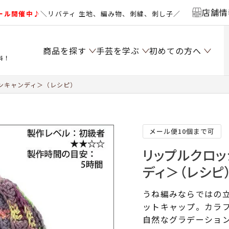
店舗情
ール開催中♪
＼リバティ 生地、編み物、刺繍、刺し子／
商品を探す
手芸を学ぶ
初めての方へ
料！
ンキャンディ＞（レシピ）
メール便10個まで可
リップルクロッ
ディ＞（レシピ
うね編みならではの
ットキャップ。カラ
自然なグラデーショ