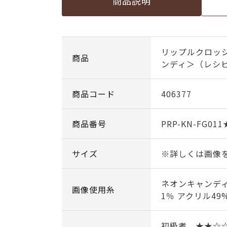
商品説明
リップルクロッ
商品
ンディ＞（レシ
商品コード
406377
商品番号
PRP-KN-FG011
サイズ
※詳しくは画像
ネオンキャンディ
画像使用糸
1％ アクリル49
初級者 ★★☆