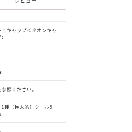
レビュー
シェキャップ＜ネオンキャ
ピ）
★
を参照ください。
1種（極太糸）ウール5
%
☆