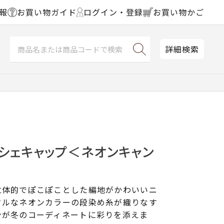
報
お買い物ガイド
ログイン・登録
お買い物かご
詳細検索
シェキャップ＜ネオンキャン
）
立体的でぽこぽことした編地がかわいいニ
フルなネオンカラーの段染め糸が織りなす
ンが冬のコーディネートに彩りを添えま