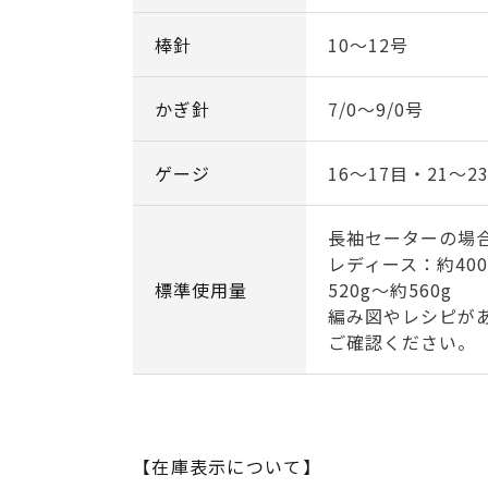
棒針
10～12号
かぎ針
7/0～9/0号
ゲージ
16～17目・21～2
長袖セーターの場
レディース：約40
標準使用量
520g～約560g
編み図やレシピが
ご確認ください。
【在庫表示について】