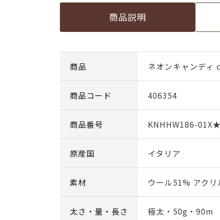
商品説明
商品
ネオンキャンディ co
商品コード
406354
商品番号
KNHHW186-01X
原産国
イタリア
素材
ウール51% アクリ
太さ・量・長さ
極太・50g・90m