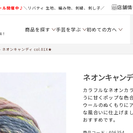
店舗情
ール開催中♪
＼リバティ 生地、編み物、刺繍、刺し子／
商品を探す
手芸を学ぶ
初めての方へ
料！
ネオンキャンディ col.01X★
ネオンキャンディ
カラフルなネオンカ
うに甘くポップな色
ウールのぬくもりに
な風合いに仕上げま
おすすめです。
商品コード
406354