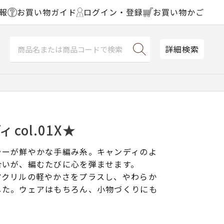
報
お買い物ガイド
ログイン・登録
お買い物かご
詳細検索
 col.01X★
ラーが鮮やかな手編み糸。キャンディのよ
合いが、編むたびに心を弾ませます。
アクリルの軽やかさをプラスし、やわらか
した。ウェアはもちろん、小物づくりにも