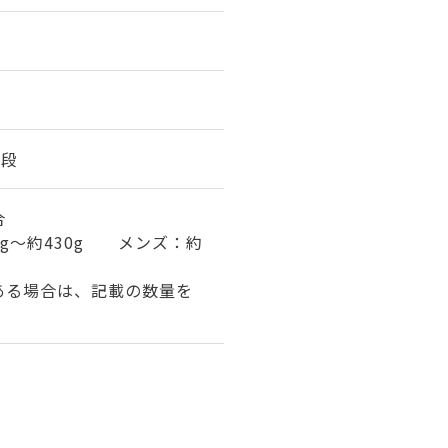
3段
合
0g～約430g メンズ：約
ある場合は、記載の数量を