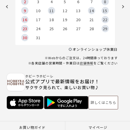
2
2
3
4
5
6
7
8
9
9
10
11
12
13
14
15
6
16
17
18
19
20
21
22
23
24
25
26
27
28
29
30
31
オンラインショップ休業日
※Webからのご注文は、24時間承っております
※各実店舗の営業時間・休業日は
店舗情報
をご覧ください
ホビーラホビーレ
公式アプリで最新情報をお届け！
サクサク見られて、楽しいお買い物♪
詳しくはこちら
お買い物ガイド
マイページ