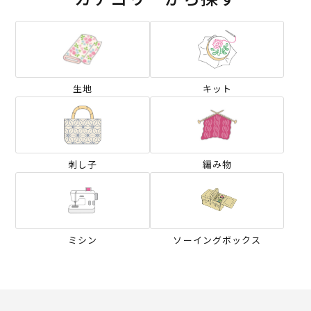
生地
キット
刺し子
編み物
ミシン
ソーイングボックス