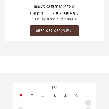
電話でのお問い合わせ
営業時間 ： 土・日・祝日を除く
平日午前10:00～午後5:00まで
0570-037-030(代表）
8月
土
日
月
火
水
木
金
土
5
1