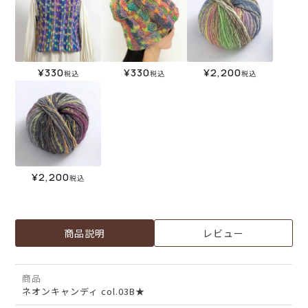
¥
330
¥
330
¥
2,200
税込
税込
税込
¥
2,200
税込
商品説明
レビュー
商品
ネオンキャンディ col.03B★