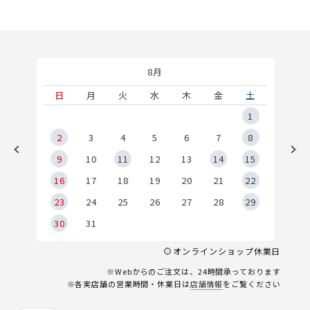
8月
土
日
月
火
水
木
金
土
5
1
2
2
3
4
5
6
7
8
9
9
10
11
12
13
14
15
6
16
17
18
19
20
21
22
23
24
25
26
27
28
29
30
31
オンラインショップ休業日
※Webからのご注文は、24時間承っております
※各実店舗の営業時間・休業日は
店舗情報
をご覧ください