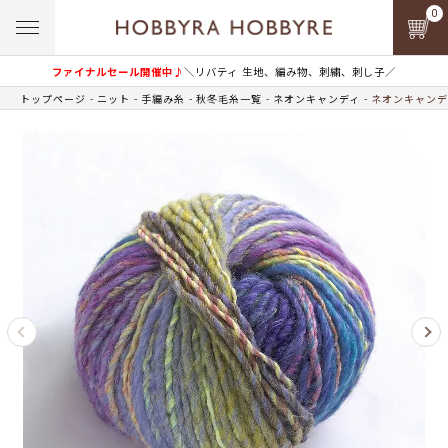
0
ファイナルセール開催中♪
＼リバティ 生地、編み物、刺繍、刺し子／
トップページ
ニット
手編み糸
秋冬毛糸一覧
ネオンキャンディ
ネオンキャンディ 