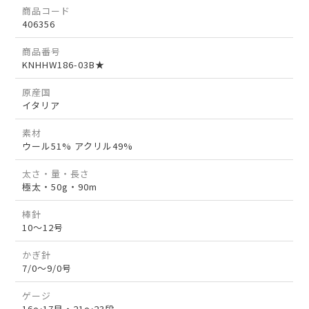
商品コード
406356
商品番号
KNHHW186-03B★
原産国
イタリア
素材
ウール51% アクリル49%
太さ・量・長さ
極太・50g・90m
棒針
10～12号
かぎ針
7/0～9/0号
ゲージ
16～17目・21～23段