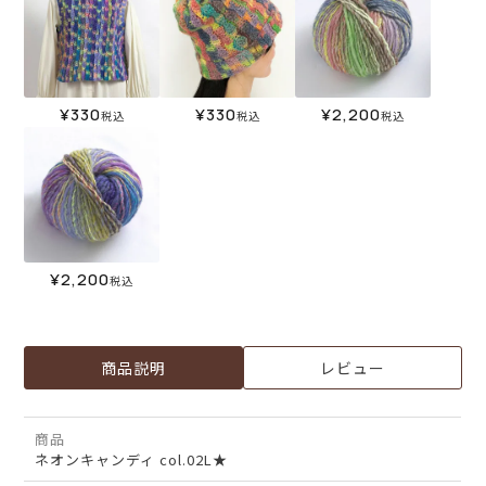
¥
330
¥
330
¥
2,200
税込
税込
税込
¥
2,200
税込
商品説明
レビュー
商品
ネオンキャンディ col.02L★