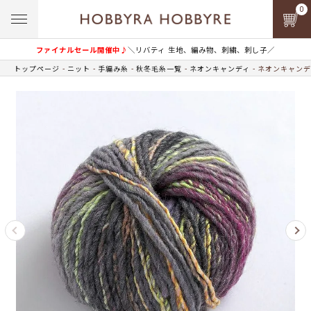
0
ファイナルセール開催中♪
＼リバティ 生地、編み物、刺繍、刺し子／
トップページ
ニット
手編み糸
秋冬毛糸一覧
ネオンキャンディ
ネオンキャンディ 