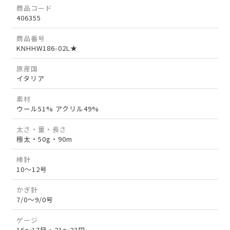
商品コード
406355
商品番号
KNHHW186-02L★
原産国
イタリア
素材
ウール51% アクリル49%
太さ・量・長さ
極太・50g・90m
棒針
10～12号
かぎ針
7/0～9/0号
ゲージ
16～17目・21～23段