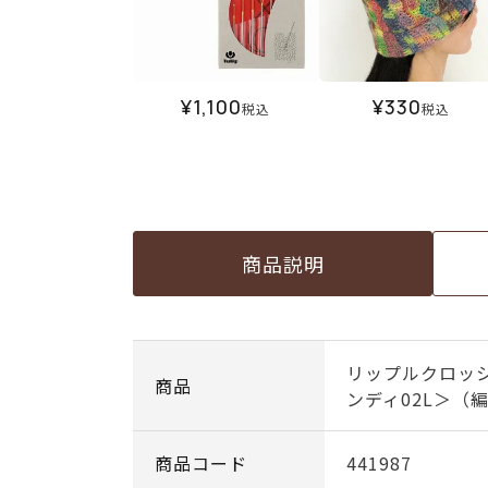
¥
1,100
¥
330
税込
税込
商品説明
リップルクロッ
商品
ンディ02L＞（
商品コード
441987