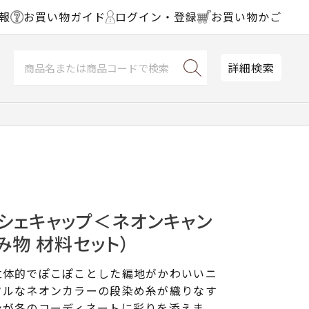
報
お買い物ガイド
ログイン・登録
お買い物かご
詳細検索
シェキャップ＜ネオンキャン
み物 材料セット）
立体的でぽこぽことした編地がかわいいニ
フルなネオンカラーの段染め糸が織りなす
ンが冬のコーディネートに彩りを添えま