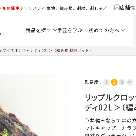
店舗情
ール開催中♪
＼リバティ 生地、編み物、刺繍、刺し子／
商品を探す
手芸を学ぶ
初めての方へ
料！
プ＜ネオンキャンディ02L＞（編み物 材料セット）
難易度：
リップルクロッ
ディ02L＞（編
うね編みならではの
ットキャップ。カラ
自然なグラデーショ