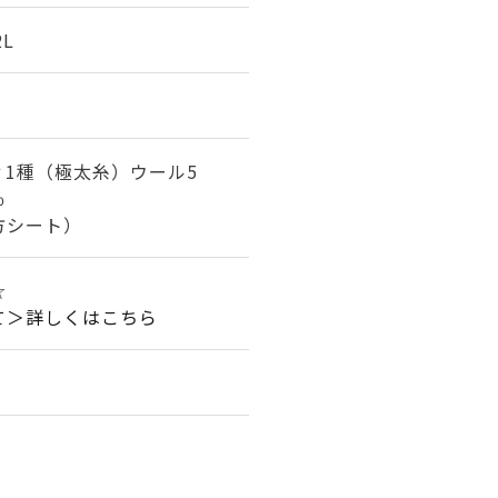
2L
1種（極太糸）ウール5
％
方シート）
☆
て＞詳しくはこちら