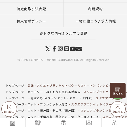
特定商取引法表記
利用規約
個人情報ポリシー
一緒に働こう♪求人情報
おトクな情報♪メルマガ登録
© 2026 HOBBYRA HOBBYRE CORPORATION ALL Rights Reserved
トップページ
登録
スクエアブランケット＜ウールスイート＞（レシピ）
リリヤン
トップページ
カテゴリー
ぬくもりを感じる手編み
スクエアブランケット＜ウール
フェア
トップページ
一覧はこちら(ブランケット・カバー・クロス)
スクエアブランケット
トップページ
ニット
ブランケット大好き
スクエアブランケット＜ウールスイー
トップページ
ニット
編み図
その他（編み図）
スクエアブランケット＜ウールス
前に戻る
上に戻る
トップページ
ニット
手編み糸
秋冬毛糸一覧
ウールスイート
スクエアブランケ
トップページ
ニット
手編み糸
秋冬／合太～並太／ストレートヤーン
ウールス