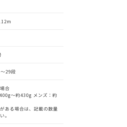
112m
号
7～29段
場合
00g～約430g メンズ：約
がある場合は、記載の数量
い。