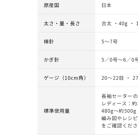
原産国
日本
太さ・量・長さ
合太 ・40g ・ 
棒針
5～7号
かぎ針
5／0号～6／0
ゲージ（10cm角）
20～22目 ・ 2
長袖セーターの
レディース：約4
標準使用量
480g～約500g
編み図やレシピ
をご確認くださ