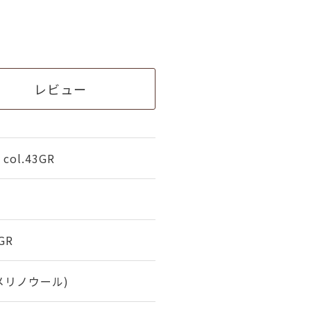
レビュー
ol.43GR
GR
(メリノウール)