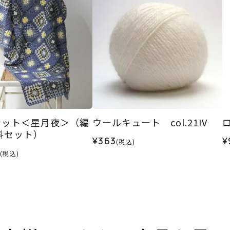
ケット＜星月夜＞（編
ウールキュート col.21IV
ロ
料セット）
¥363
¥
(税込)
(税込)