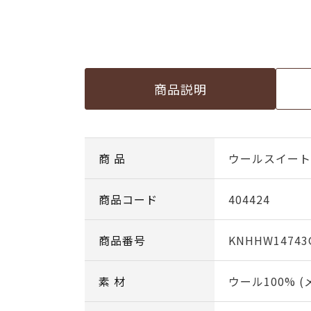
商品説明
商 品
ウールスイート c
商品コード
404424
商品番号
KNHHW14743
素 材
ウール100% 