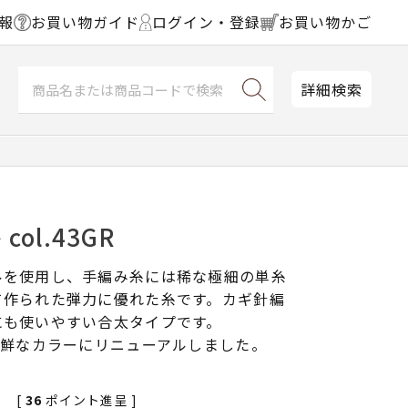
報
お買い物ガイド
ログイン・登録
お買い物かご
詳細検索
ol.43GR
ルを使用し、手編み糸には稀な極細の単糸
て作られた弾力に優れた糸です。カギ針編
にも使いやすい合太タイプです。
新鮮なカラーにリニューアルしました。
[
36
ポイント進呈 ]