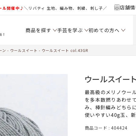
店舗情
ール開催中♪
＼リバティ 生地、編み物、刺繍、刺し子／
商品を探す
手芸を学ぶ
初めての方へ
料！
ーン
ウールスイート
ウールスイート col.43GR
ウールスイート c
最高級のメリノウー
を多本数撚りあわせ
み、棒針編みどちら
使いやすい40g玉、
商品コード
404424