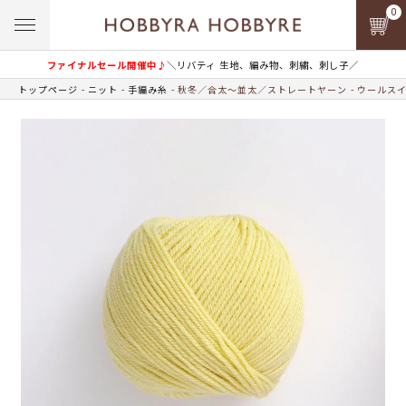
0
ファイナルセール開催中♪
＼リバティ 生地、編み物、刺繍、刺し子／
トップページ
ニット
手編み糸
秋冬／合太～並太／ストレートヤーン
ウールス