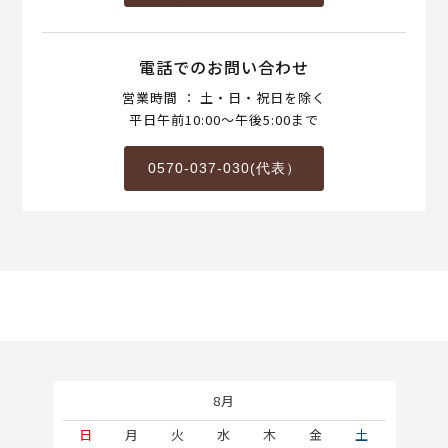
電話でのお問い合わせ
営業時間 ： 土・日・祝日を除く
平日午前10:00～午後5:00まで
0570-037-030(代表）
8月
土
日
月
火
水
木
金
土