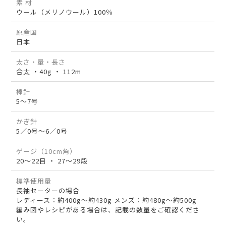
素 材
ウール（メリノウール）100％
原産国
日本
太さ・量・長さ
合太 ・40g ・ 112m
棒針
5～7号
かぎ針
5／0号～6／0号
ゲージ（10cm角）
20～22目 ・ 27～29段
標準使用量
長袖セーターの場合
レディース：約400g～約430g メンズ：約480g～約500g
編み図やレシピがある場合は、記載の数量をご確認くださ
い。