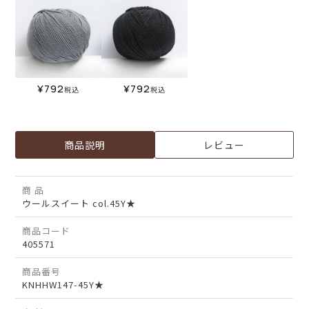
¥
792
¥
792
税込
税込
商品説明
レビュー
商 品
ウールスイート col.45Y★
商品コード
405571
商品番号
KNHHW147-45Y★