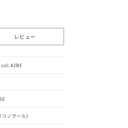
レビュー
ol.42BE
BE
(メリノウール)