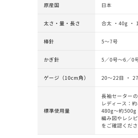
原産国
日本
太さ・量・長さ
合太 ・40g ・ 
棒針
5～7号
かぎ針
5／0号～6／0
ゲージ（10cm角）
20～22目 ・ 2
長袖セーターの
レディース：約4
標準使用量
480g～約500g
編み図やレシピ
をご確認くださ