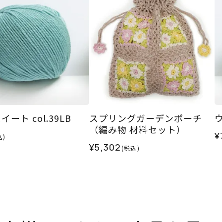
ート col.39LB
スプリングガーデンポーチ
ウ
（編み物 材料セット）
¥
込)
¥5,302
(税込)