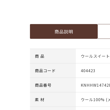
商品説明
商 品
ウールスイート c
商品コード
404423
商品番号
KNHHW14742
素 材
ウール100% 