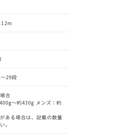
112m
号
7～29段
場合
00g～約430g メンズ：約
がある場合は、記載の数量
い。