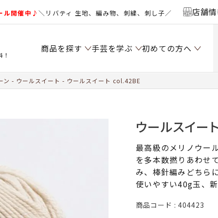
店舗情
ール開催中♪
＼リバティ 生地、編み物、刺繍、刺し子／
商品を探す
手芸を学ぶ
初めての方へ
料！
ーン
ウールスイート
ウールスイート col.42BE
ウールスイート c
最高級のメリノウー
を多本数撚りあわせ
み、棒針編みどちら
使いやすい40g玉、
商品コード
404423