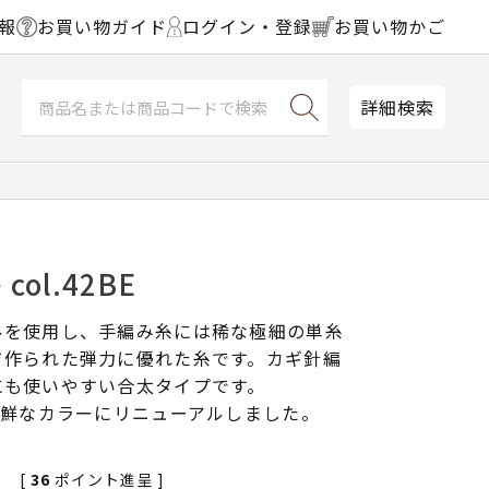
報
お買い物ガイド
ログイン・登録
お買い物かご
詳細検索
ol.42BE
ルを使用し、手編み糸には稀な極細の単糸
て作られた弾力に優れた糸です。カギ針編
にも使いやすい合太タイプです。
新鮮なカラーにリニューアルしました。
[
36
ポイント進呈 ]