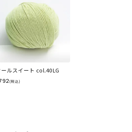
ールスイート col.40LG
792
(税込)