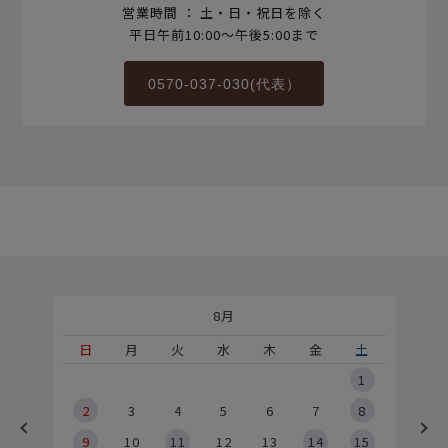
営業時間 ： 土・日・祝日を除く
平日午前10:00～午後5:00まで
0570-037-030(代表）
8月
土
日
月
火
水
木
金
土
5
1
2
2
3
4
5
6
7
8
9
9
10
11
12
13
14
15