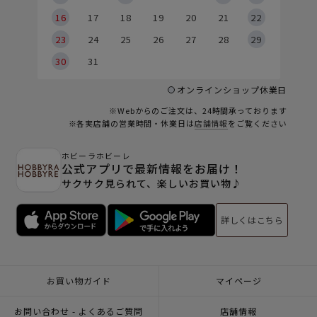
6
16
17
18
19
20
21
22
23
24
25
26
27
28
29
30
31
オンラインショップ休業日
※Webからのご注文は、24時間承っております
※各実店舗の営業時間・休業日は
店舗情報
をご覧ください
ホビーラホビーレ
公式アプリで最新情報をお届け！
サクサク見られて、楽しいお買い物♪
詳しくはこちら
お買い物ガイド
マイページ
お問い合わせ - よくあるご質問
店舗情報