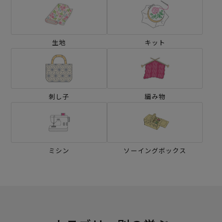
生地
キット
刺し子
編み物
ミシン
ソーイングボックス