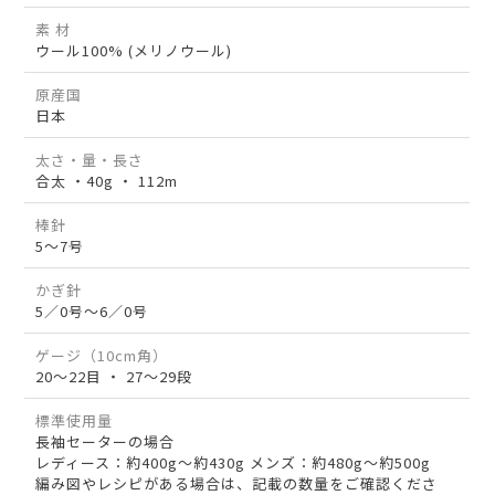
素 材
ウール100% (メリノウール)
原産国
日本
太さ・量・長さ
合太 ・40g ・ 112m
棒針
5～7号
かぎ針
5／0号～6／0号
ゲージ（10cm角）
20～22目 ・ 27～29段
標準使用量
長袖セーターの場合
レディース：約400g～約430g メンズ：約480g～約500g
編み図やレシピがある場合は、記載の数量をご確認くださ