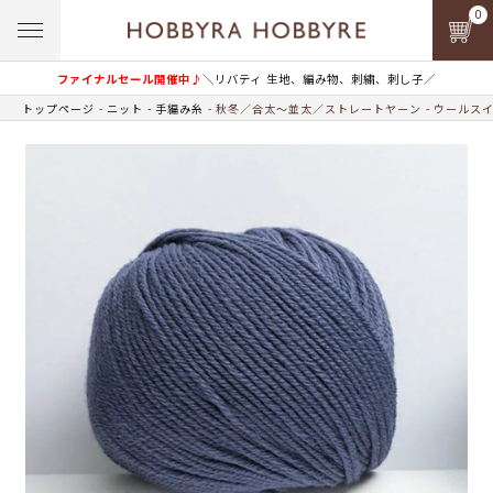
0
ファイナルセール開催中♪
＼リバティ 生地、編み物、刺繍、刺し子／
トップページ
ニット
手編み糸
秋冬／合太～並太／ストレートヤーン
ウールス