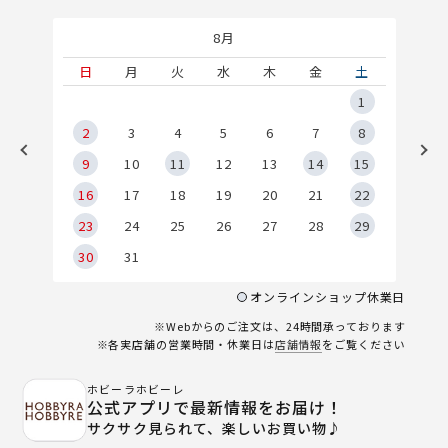
8月
土
日
月
火
水
木
金
土
5
1
2
2
3
4
5
6
7
8
9
9
10
11
12
13
14
15
6
16
17
18
19
20
21
22
23
24
25
26
27
28
29
30
31
オンラインショップ休業日
※Webからのご注文は、24時間承っております
※各実店舗の営業時間・休業日は
店舗情報
をご覧ください
ホビーラホビーレ
公式アプリで最新情報をお届け！
サクサク見られて、楽しいお買い物♪