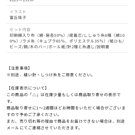
イラスト
富丘珠子
セット内容
印刷線入り布（綿･麻各50%）/接着芯/ししゅう糸6種（綿10
0%）/ラメ糸（キュプラ65％、ポリエステル35％）/紙ひも/
ビーズ/額/木のバー/ボール紙/針2種と糸通し/説明書
【注意事項】
※別途、縫い針・しつけ糸をご用意ください。
【在庫表示について】
この商品の「△」は在庫少量もしくは商品取り寄せの表示で
す。
商品取り寄せに1～2週間ほどお時間をいただく場合がございま
すので予めご了承ください。
また、売り切れ等の理由で商品をお届けできない場合は、別途
メールにてご連絡させていただきます。