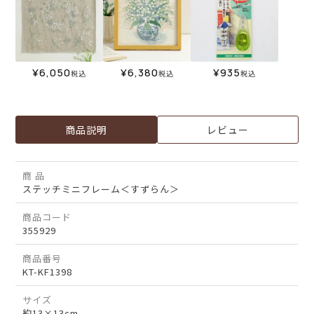
¥
6,050
¥
6,380
¥
935
税込
税込
税込
商品説明
レビュー
商 品
ステッチミニフレーム＜すずらん＞
商品コード
355929
商品番号
KT-KF1398
サイズ
約13×13cm