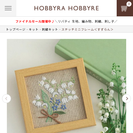
0
ファイナルセール開催中♪
＼リバティ 生地、編み物、刺繍、刺し子／
トップページ
キット
刺繍キット
ステッチミニフレーム＜すずらん＞