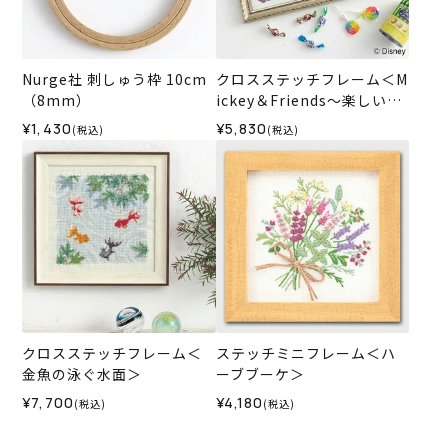
Nurge社 刺しゅう枠 10cm
クロスステッチフレーム＜M
（8mm）
ickey＆Friends～楽しい一
日～＞
¥1,430
¥5,830
(税込)
(税込)
クロスステッチフレーム＜
ステッチミニフレーム＜ハ
金魚の泳ぐ水面＞
ーブブーケ＞
¥7,700
¥4,180
(税込)
(税込)