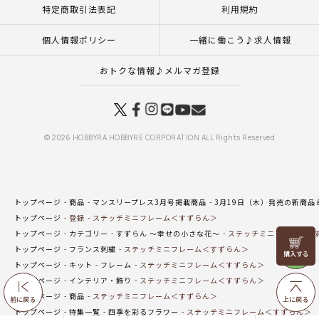
特定商取引法表記
利用規約
個人情報ポリシー
一緒に働こう♪求人情報
おトクな情報♪メルマガ登録
© 2026 HOBBYRA HOBBYRE CORPORATION ALL Rights Reserved
トップページ
商品
マンスリープレス3月号掲載商品
3月19日（木）発売の新商品
トップページ
登録
ステッチミニフレーム＜すずらん＞
トップページ
カテゴリー
すずらん ～幸せの小さな花～
ステッチミニフレーム＜
リリヤン
トップページ
フランス刺繍
ステッチミニフレーム＜すずらん＞
フェア
トップページ
キット
フレーム
ステッチミニフレーム＜すずらん＞
トップページ
インテリア・飾り
ステッチミニフレーム＜すずらん＞
トップページ
商品
ステッチミニフレーム＜すずらん＞
前に戻る
上に戻る
トップページ
特集一覧
四季を彩るフラワー
ステッチミニフレーム＜すずらん＞