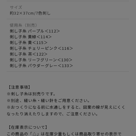
サイズ
約32×37cm/7色刺し
使用糸（別売）
刺し子糸 パープル＜112＞
刺し子糸 黄緑＜114＞
刺し子糸 黄＜115＞
刺し子糸 チェリーピンク＜116＞
刺し子糸 茶＜122＞
刺し子糸 リーフグリーン＜130＞
刺し子糸 パウダーグレー＜133＞
【注意事項】
※刺し子糸は別売りです。
※別途、縫い糸・縫い針をご用意ください。
※おつくりになる前に水通しをすると、図案の線が見えにくく
なったり消えたりしますので、ご注意ください。
【在庫表示について】
この商品の「△」は在庫少量もしくは商品取り寄せの表示で