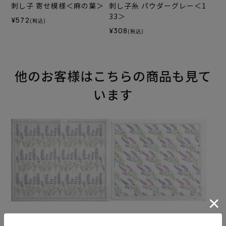
刺し子 寄せ模様＜麻の葉＞
刺し子糸 パウダーグレー＜1
33＞
¥572
(税込)
¥308
(税込)
他のお客様はこちらの商品も見て
います
刺し子 ラベンダー
刺し子 ラベンダーの香り