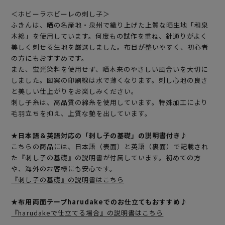
＜ホビーラホビーレの刺し子＞
ふきんは、晒の名産地・泉州で織り上げた上質な晒生地「和泉
木綿」を使用しています。何度もの試作を重ね、針通りがよく
美しく刺せる生地を厳選しました。布目が整いやすく、初心者
の方にもおすすめです。
また、蛍光染料を使用せず、晒本来のやさしい風合いを大切に
しました。図案の印刷線は水で薄くなります。刺し心地の良さ
と美しい仕上がりをお楽しみください。
刺し子糸は、高品質の綿糸を使用しています。特殊加工により
毛羽立ちを抑え、上質な艶を出しています。
★日本語＆英語対応の「刺し子の基礎」の説明書付き♪
こちらの商品には、日本語（表面）と英語（裏面）で記載され
た『刺し子の基礎』の説明書が付属しています。初めての方
や、海外のお客様にも安心です。
『刺し子の基礎』の説明書はこちら
★布用両面テープharudakeでのお仕立てもおすすめ♪
『harudakeで仕立てる場合』の説明書はこちら