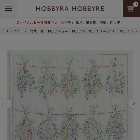
0
ファイナルセール開催中♪
＼リバティ 生地、編み物、刺繍、刺し子／
トップページ
特集一覧
刺し子ふきん・刺し子糸
刺し子（ふきん）
刺し子 スワ