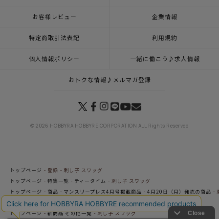
お客様レビュー
企業情報
特定商取引法表記
利用規約
個人情報ポリシー
一緒に働こう♪求人情報
おトクな情報♪メルマガ登録
© 2026 HOBBYRA HOBBYRE CORPORATION ALL Rights Reserved
トップページ
登録
刺し子 スワッグ
トップページ
特集一覧
ティータイム
刺し子 スワッグ
トップページ
商品
マンスリープレス4月号掲載商品
4月20日（月）発売の商品
トップページ
特集一覧
ハーブの香りにつつまれて
刺し子 スワッグ
トップページ
新商品 その他一覧
刺し子 スワッグ