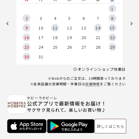
5
1
2
2
3
4
5
6
7
8
9
9
10
11
12
13
14
15
6
16
17
18
19
20
21
22
23
24
25
26
27
28
29
30
31
オンラインショップ休業日
※Webからのご注文は、24時間承っております
※各実店舗の営業時間・休業日は
店舗情報
をご覧ください
ホビーラホビーレ
公式アプリで最新情報をお届け！
サクサク見られて、楽しいお買い物♪
詳しくはこちら