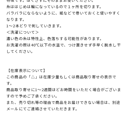
特徴です。ほぐさずにそのままお使いください。
糸ははじめは輪になっているので１ヶ所を切ります。
バラバラにならないように、紙などで巻いておくと使いやすく
なります。
1～2本どりで刺していきます。
＜洗濯について＞
濃い色の糸は特性上、色落ちする可能性があります。
お洗濯の際は40℃以下の水温で、つけ置きせず手早く脱水し干
してください。
【在庫表示について】
この商品の「△」は在庫少量もしくは商品取り寄せの表示で
す。
商品取り寄せに1～2週間ほどお時間をいただく場合がございま
すので予めご了承ください。
また、売り切れ等の理由で商品をお届けできない場合は、別途
メールにてご連絡させていただきます。