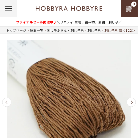
0
ファイナルセール開催中♪
＼リバティ 生地、編み物、刺繍、刺し子／
トップページ
特集一覧
刺し子ふきん・刺し子糸
刺し子糸
刺し子糸 茶＜122＞