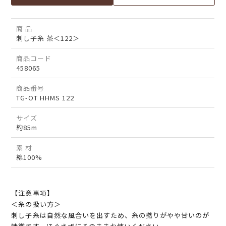
商 品
刺し子糸 茶＜122＞
商品コード
458065
商品番号
TG-OT HHMS 122
サイズ
約85m
素 材
綿100%
【注意事項】
＜糸の扱い方＞
刺し子糸は自然な風合いを出すため、糸の撚りがやや甘いのが