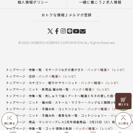
個人情報ポリシー
一緒に働こう♪求人情報
おトクな情報♪メルマガ登録
© 2026 HOBBYRA HOBBYRE CORPORATION ALL Rights Reserved
トップページ
特集一覧
モチーフつなぎの春がきた
バッグ＜睡蓮＞（レシピ）
トップページ
登録
バッグ＜睡蓮＞（レシピ）
トップページ
カテゴリー
軽やかサマーニット
バッグ＜睡蓮＞（レシピ）
トップページ
ニット
新商品 編み物一覧
バッグ＜睡蓮＞（レシピ）
トップページ
特集一覧
刺しゅうで描くアート～睡蓮とモネの愛した庭～
バッグ＜
リリヤン
トップページ
ニット
編み図
ストール・マフラー・バッグなど服飾小物（編み図
フェア
トップページ
ニット
手編み糸
コットンシェリー
バッグ＜睡蓮＞（レシピ）
トップページ
ニット
手編み糸
春夏毛糸一覧
コットンシェリー
バッグ＜睡蓮＞
トップページ
商品
マンスリープレス2月号掲載商品
3月10日（火）発売の新商品
前に戻る
上に戻る
トップページ
特集一覧
ゴッホ 情熱の軌跡
バッグ＜睡蓮＞（レシピ）