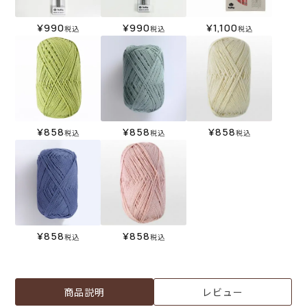
¥
990
¥
990
¥
1,100
税込
税込
税込
¥
858
¥
858
¥
858
税込
税込
税込
¥
858
¥
858
税込
税込
商品説明
レビュー