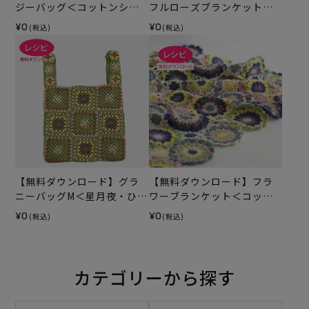
ジーバッグ＜コットンシェ
フルローズブランケット
リー＞（レシピ）
（レシピ）
¥0
¥0
(税込)
(税込)
【無料ダウンロード】グラ
【無料ダウンロード】フラ
ニーバッグM＜星月夜・ひま
ワーブランケット＜コット
わり＞（レシピ）
ンシェリー＞（レシピ）
¥0
¥0
(税込)
(税込)
カテゴリーから探す