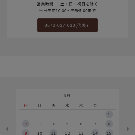
営業時間 ： 土・日・祝日を除く
平日午前10:00～午後5:00まで
0570-037-030(代表）
8月
土
日
月
火
水
木
金
土
5
1
2
2
3
4
5
6
7
8
9
9
10
11
12
13
14
15