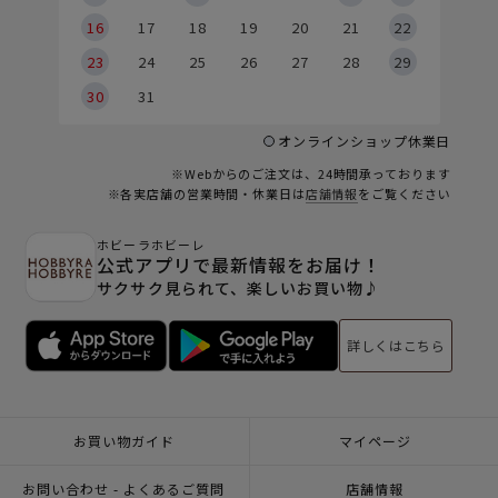
6
16
17
18
19
20
21
22
23
24
25
26
27
28
29
30
31
オンラインショップ休業日
※Webからのご注文は、24時間承っております
※各実店舗の営業時間・休業日は
店舗情報
をご覧ください
ホビーラホビーレ
公式アプリで最新情報をお届け！
サクサク見られて、楽しいお買い物♪
詳しくはこちら
お買い物ガイド
マイページ
お問い合わせ - よくあるご質問
店舗情報