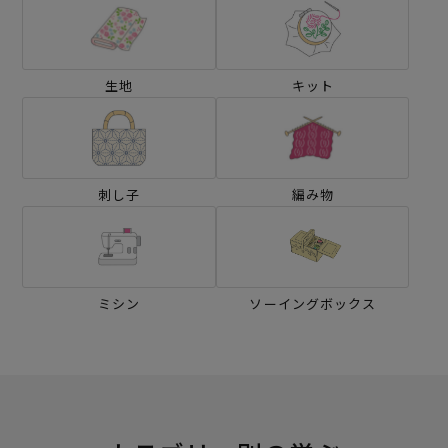
生地
キット
刺し子
編み物
ミシン
ソーイングボックス