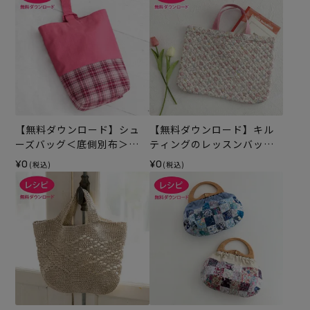
【無料ダウンロード】シュ
【無料ダウンロード】キル
ーズバッグ＜底側別布＞
ティングのレッスンバッグ
（レシピ）
（レシピ）
¥0
¥0
(税込)
(税込)