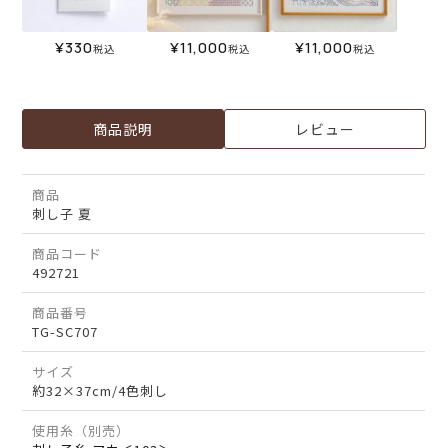
¥
330
¥
11,000
¥
11,000
税込
税込
税込
商品説明
レビュー
商品
刺し子 夏
商品コード
492721
商品番号
TG-SC707
サイズ
約32×37cm/4色刺し
使用糸（別売）