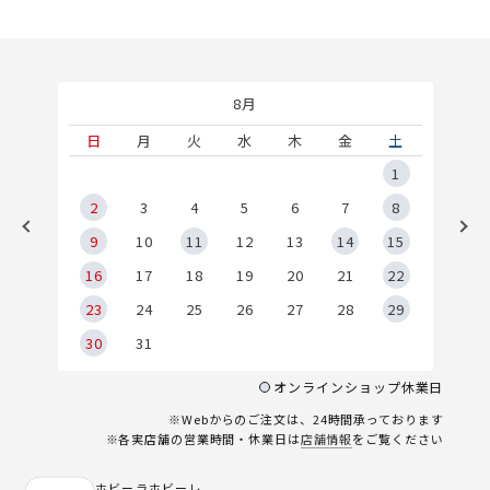
8月
土
日
月
火
水
木
金
土
5
1
2
2
3
4
5
6
7
8
9
9
10
11
12
13
14
15
6
16
17
18
19
20
21
22
23
24
25
26
27
28
29
30
31
オンラインショップ休業日
※Webからのご注文は、24時間承っております
※各実店舗の営業時間・休業日は
店舗情報
をご覧ください
ホビーラホビーレ