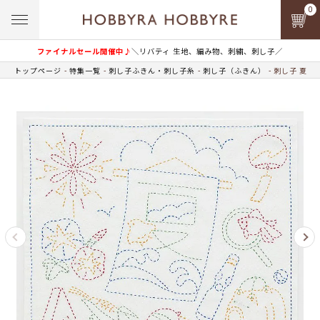
0
ファイナルセール開催中♪
＼リバティ 生地、編み物、刺繍、刺し子／
トップページ
特集一覧
刺し子ふきん・刺し子糸
刺し子（ふきん）
刺し子 夏