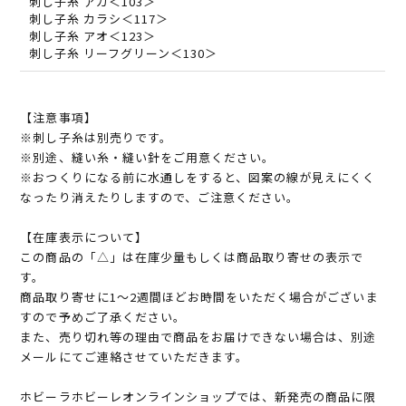
刺し子糸 アカ＜103＞
刺し子糸 カラシ＜117＞
刺し子糸 アオ＜123＞
刺し子糸 リーフグリーン＜130＞
【注意事項】
※刺し子糸は別売りです。
※別途、縫い糸・縫い針をご用意ください。
※おつくりになる前に水通しをすると、図案の線が見えにくく
なったり消えたりしますので、ご注意ください。
【在庫表示について】
この商品の「△」は在庫少量もしくは商品取り寄せの表示で
す。
商品取り寄せに1～2週間ほどお時間をいただく場合がございま
すので予めご了承ください。
また、売り切れ等の理由で商品をお届けできない場合は、別途
メールにてご連絡させていただきます。
ホビーラホビーレオンラインショップでは、新発売の商品に限