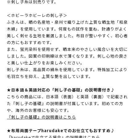
※刺し子糸は別売りです。
＜ホビーラホビーレの刺し子＞
ふきんは、晒の名産地・泉州で織り上げた上質な晒生地「和泉
木綿」を使用しています。何度もの試作を重ね、針通りがよく
美しく刺せる生地を厳選しました。布目が整いやすく、初心者
の方にもおすすめです。
また、蛍光染料を使用せず、晒本来のやさしい風合いを大切に
しました。図案の印刷線は水で薄くなります。刺し心地の良さ
と美しい仕上がりをお楽しみください。
刺し子糸は、高品質の綿糸を使用しています。特殊加工により
毛羽立ちを抑え、上質な艶を出しています。
★日本語＆英語対応の「刺し子の基礎」の説明書付き♪
こちらの商品には、日本語（表面）と英語（裏面）で記載され
た『刺し子の基礎』の説明書が付属しています。初めての方
や、海外のお客様にも安心です。
『刺し子の基礎』の説明書はこちら
★布用両面テープharudakeでのお仕立てもおすすめ♪
『harudakeで仕立てる場合』の説明書はこちら