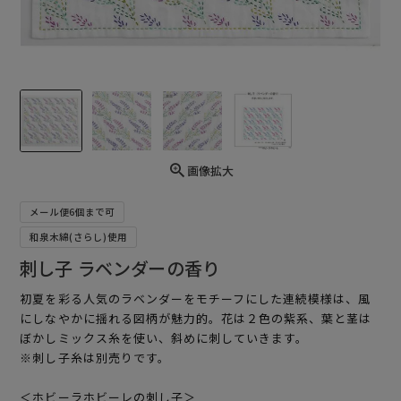
画像拡大
メール便6個まで可
和泉木綿(さらし)使用
刺し子 ラベンダーの香り
初夏を彩る人気のラベンダーをモチーフにした連続模様は、風
にしなやかに揺れる図柄が魅力的。花は２色の紫系、葉と茎は
ぼかしミックス糸を使い、斜めに刺していきます。
※刺し子糸は別売りです。
＜ホビーラホビーレの刺し子＞