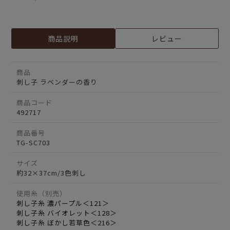
商品説明
レビュー
商品
刺し子 ラベンダーの香り
商品コード
492717
商品番号
TG-SC703
サイズ
約32×37cm/3色刺し
使用糸（別売）
刺し子糸 濃パープル＜121＞
刺し子糸 バイオレット＜128＞
刺し子糸 ぼかし若草色＜216＞