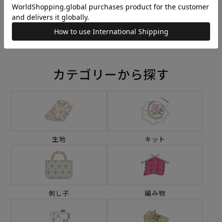
刺し子 線香花火
刺し子 クローバーガーデン
¥572
¥572
(税込)
(税込)
カテゴリーから探す
生地
キット
刺し子
編み物