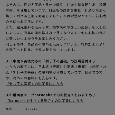
ふきんは、晒の名産地・泉州で織り上げた上質な晒生地「和泉
木綿」を使用しています。何度もの試作を重ね、針通りがよく
美しく刺せる生地を厳選しました。布目が整いやすく、初心者
の方にもおすすめです。
また、蛍光染料を使用せず、晒本来のやさしい風合いを大切に
しました。図案の印刷線は水で薄くなります。刺し心地の良さ
と美しい仕上がりをお楽しみください。
刺し子糸は、高品質の綿糸を使用しています。特殊加工により
毛羽立ちを抑え、上質な艶を出しています。
★日本語＆英語対応の「刺し子の基礎」の説明書付き♪
こちらの商品には、日本語（表面）と英語（裏面）で記載され
た『刺し子の基礎』の説明書が付属しています。初めての方
や、海外のお客様にも安心です。
『刺し子の基礎』の説明書はこちら
★布用両面テープharudakeでのお仕立てもおすすめ♪
『harudakeで仕立てる場合』の説明書はこちら
商品コード
492717