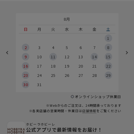
8月
土
日
月
火
水
木
金
土
5
1
2
2
3
4
5
6
7
8
9
9
10
11
12
13
14
15
6
16
17
18
19
20
21
22
23
24
25
26
27
28
29
30
31
オンラインショップ休業日
※Webからのご注文は、24時間承っております
※各実店舗の営業時間・休業日は
店舗情報
をご覧ください
ホビーラホビーレ
公式アプリで最新情報をお届け！