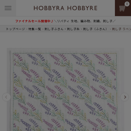
0
ファイナルセール開催中♪
＼リバティ 生地、編み物、刺繍、刺し子／
トップページ
特集一覧
刺し子ふきん・刺し子糸
刺し子（ふきん）
刺し子 ラベ