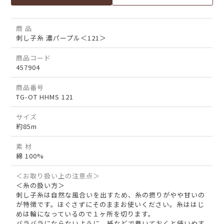
商 品
刺し子糸 濃パープル＜121＞
商品コード
457904
商品番号
TG-OT HHMS 121
サイズ
約85m
素 材
綿 100%
＜お取り扱い上の注意点＞
＜糸の扱い方＞
刺し子糸は自然な風合いを出すため、糸の撚りがやや甘いの
が特徴です。ほぐさずにそのままお使いください。糸ははじ
めは輪になっているので１ヶ所を切ります。
バラバラにならないように、紙などで巻いておくと使いやす