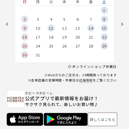
土
日
月
火
水
木
金
土
5
1
2
2
3
4
5
6
7
8
9
9
10
11
12
13
14
15
6
16
17
18
19
20
21
22
23
24
25
26
27
28
29
30
31
オンラインショップ休業日
※Webからのご注文は、24時間承っております
※各実店舗の営業時間・休業日は
店舗情報
をご覧ください
ホビーラホビーレ
公式アプリで最新情報をお届け！
サクサク見られて、楽しいお買い物♪
詳しくはこちら