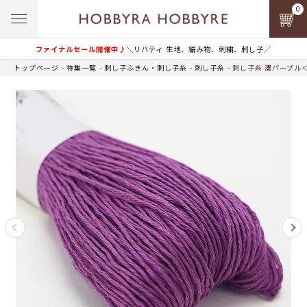
0
ファイナルセール開催中♪
＼リバティ 生地、編み物、刺繍、刺し子／
トップページ
特集一覧
刺し子ふきん・刺し子糸
刺し子糸
刺し子糸 濃パープル＜