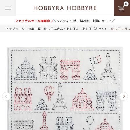
0
ファイナルセール開催中♪
＼リバティ 生地、編み物、刺繍、刺し子／
トップページ
特集一覧
刺し子ふきん・刺し子糸
刺し子（ふきん）
刺し子 フラ