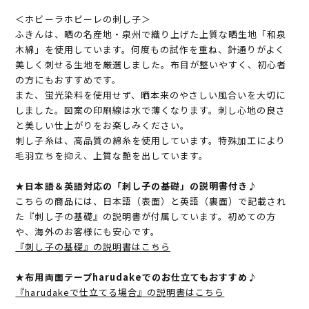
＜ホビーラホビーレの刺し子＞
ふきんは、晒の名産地・泉州で織り上げた上質な晒生地「和泉
木綿」を使用しています。何度もの試作を重ね、針通りがよく
美しく刺せる生地を厳選しました。布目が整いやすく、初心者
の方にもおすすめです。
また、蛍光染料を使用せず、晒本来のやさしい風合いを大切に
しました。図案の印刷線は水で薄くなります。刺し心地の良さ
と美しい仕上がりをお楽しみください。
刺し子糸は、高品質の綿糸を使用しています。特殊加工により
毛羽立ちを抑え、上質な艶を出しています。
★日本語＆英語対応の「刺し子の基礎」の説明書付き♪
こちらの商品には、日本語（表面）と英語（裏面）で記載され
た『刺し子の基礎』の説明書が付属しています。初めての方
や、海外のお客様にも安心です。
『刺し子の基礎』の説明書はこちら
★布用両面テープharudakeでのお仕立てもおすすめ♪
『harudakeで仕立てる場合』の説明書はこちら