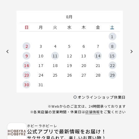
8月
土
日
月
火
水
木
金
土
5
1
2
2
3
4
5
6
7
8
9
9
10
11
12
13
14
15
6
16
17
18
19
20
21
22
23
24
25
26
27
28
29
30
31
オンラインショップ休業日
※Webからのご注文は、24時間承っております
※各実店舗の営業時間・休業日は
店舗情報
をご覧ください
ホビーラホビーレ
公式アプリで最新情報をお届け！
サクサク見られて、楽しいお買い物♪