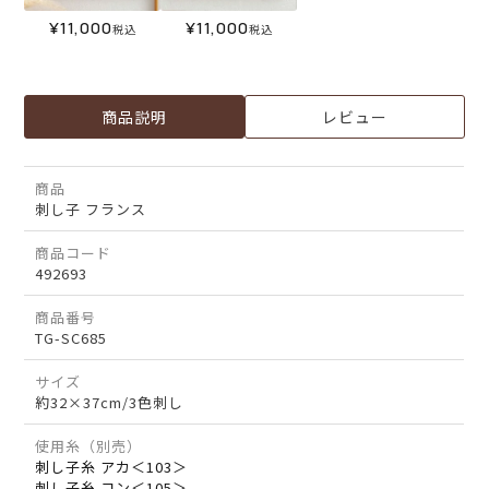
¥
11,000
¥
11,000
税込
税込
商品説明
レビュー
商品
刺し子 フランス
商品コード
492693
商品番号
TG-SC685
サイズ
約32×37cm/3色刺し
使用糸（別売）
刺し子糸 アカ＜103＞
刺し子糸 コン＜105＞