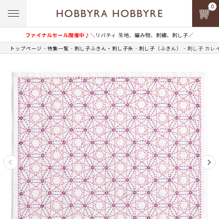
0
ファイナルセール開催中♪
＼リバティ 生地、編み物、刺繍、刺し子／
トップページ
特集一覧
刺し子ふきん・刺し子糸
刺し子（ふきん）
刺し子 カレ