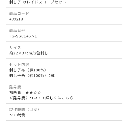
刺し子 カレイドスコープセット
商品コード
489218
商品番号
TG-SSC1467-1
サイズ
約32×37cm/2色刺し
セット内容
刺し子布（綿100％）
刺し子糸（綿100％）2種
難易度
初級者 ★★☆☆
＜難易度について＞詳しくはこちら
製作時間（目安）
～30時間