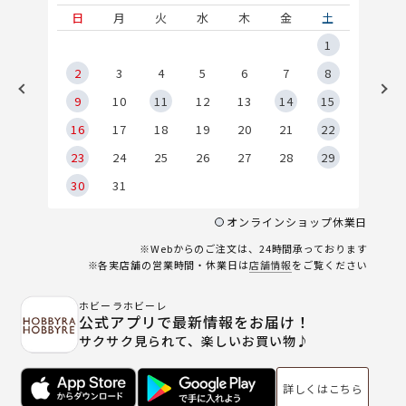
土
日
月
火
水
木
金
土
5
1
2
2
3
4
5
6
7
8
9
9
10
11
12
13
14
15
6
16
17
18
19
20
21
22
23
24
25
26
27
28
29
30
31
オンラインショップ休業日
※Webからのご注文は、24時間承っております
※各実店舗の営業時間・休業日は
店舗情報
をご覧ください
ホビーラホビーレ
公式アプリで最新情報をお届け！
サクサク見られて、楽しいお買い物♪
詳しくはこちら