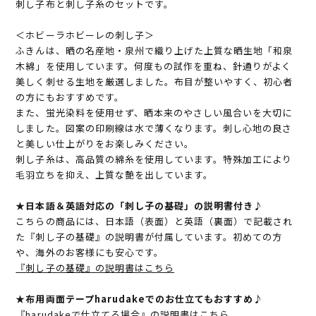
刺し子布と刺し子糸のセットです。
＜ホビーラホビーレの刺し子＞
ふきんは、晒の名産地・泉州で織り上げた上質な晒生地「和泉
木綿」を使用しています。何度もの試作を重ね、針通りがよく
美しく刺せる生地を厳選しました。布目が整いやすく、初心者
の方にもおすすめです。
また、蛍光染料を使用せず、晒本来のやさしい風合いを大切に
しました。図案の印刷線は水で薄くなります。刺し心地の良さ
と美しい仕上がりをお楽しみください。
刺し子糸は、高品質の綿糸を使用しています。特殊加工により
毛羽立ちを抑え、上質な艶を出しています。
★日本語＆英語対応の「刺し子の基礎」の説明書付き♪
こちらの商品には、日本語（表面）と英語（裏面）で記載され
た『刺し子の基礎』の説明書が付属しています。初めての方
や、海外のお客様にも安心です。
『刺し子の基礎』の説明書はこちら
★布用両面テープharudakeでのお仕立てもおすすめ♪
『harudakeで仕立てる場合』の説明書はこちら