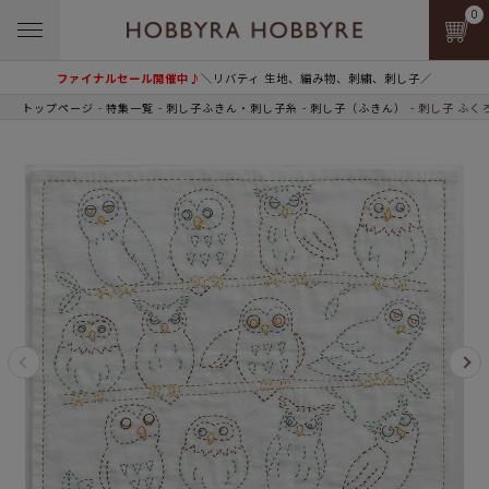
0
ファイナルセール開催中♪
＼リバティ 生地、編み物、刺繍、刺し子／
トップページ
特集一覧
刺し子ふきん・刺し子糸
刺し子（ふきん）
刺し子 ふく