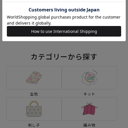
刺し子 ハリネズミと木の実
刺し子 秋の収穫セット
¥572
¥1,804
(税込)
(税込)
カテゴリーから探す
生地
キット
刺し子
編み物