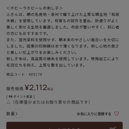
＜ホビーラホビーレの刺し子＞
ふきんは、晒の名産地・泉州で織り上げた上質な晒生地「和泉
木綿」を使用しています。何度もの試作を重ね、針通りがよく
美しく刺せる生地を厳選しました。布目が整いやすく、初心者
の方にもおすすめです。
また、蛍光染料を使用せず、晒本来のやさしい風合いを大切に
しました。図案の印刷線は水で薄くなります。刺し心地の良さ
と美しい仕上がりをお楽しみください。
刺し子糸は、高品質の綿糸を使用しています。特殊加工により
毛羽立ちを抑え、上質な艶を出しています。
商品コード
489178
¥
2,112
販売価格
税込
[
96
ポイント進呈 ]
△（在庫僅少またはお取り寄せの商品です）
お気に入りに登録する