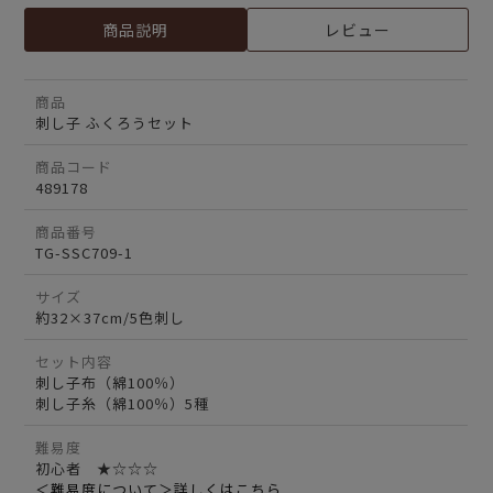
商品説明
レビュー
商品
刺し子 ふくろうセット
商品コード
489178
商品番号
TG-SSC709-1
サイズ
約32×37cm/5色刺し
セット内容
刺し子布（綿100％）
刺し子糸（綿100％）5種
難易度
初心者 ★☆☆☆
＜難易度について＞詳しくはこちら