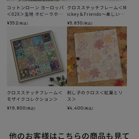
コットンローン ヨーロッパ
クロスステッチフレーム＜M
＜02X＞生地 ホビーラホビ
ickey＆Friends～楽しい一
ーレデザインコレクション
日～＞
¥352
¥5,830
(税込)
(税込)
クロスステッチフレーム＜
刺し子のクロス＜紅葉とリ
モザイクコレクション＞
ス＞
¥19,800
¥4,400
(税込)
(税込)
他のお客様はこちらの商品も見て