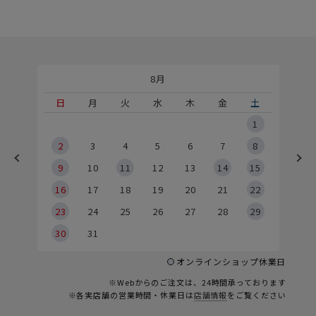
8月
土
日
月
火
水
木
金
土
5
1
2
2
3
4
5
6
7
8
9
9
10
11
12
13
14
15
6
16
17
18
19
20
21
22
23
24
25
26
27
28
29
30
31
オンラインショップ休業日
※Webからのご注文は、24時間承っております
※各実店舗の営業時間・休業日は
店舗情報
をご覧ください