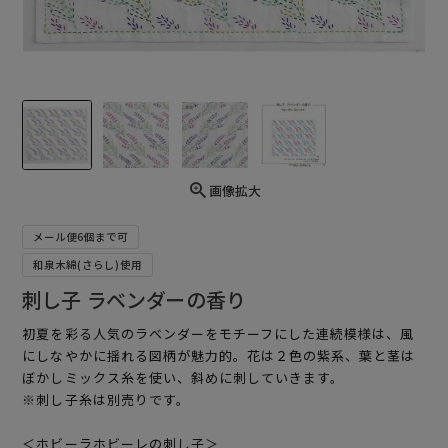
画像拡大
メール便6個まで可
和泉木綿(さらし)使用
刺し子 ラベンダーの香り
初夏を彩る人気のラベンダーをモチーフにした連続模様は、風
にしなやかに揺れる図柄が魅力的。花は２色の紫系、葉と茎は
ぼかしミックス糸を使い、斜めに刺していきます。
※刺し子糸は別売りです。
＜ホビーラホビーレの刺し子＞