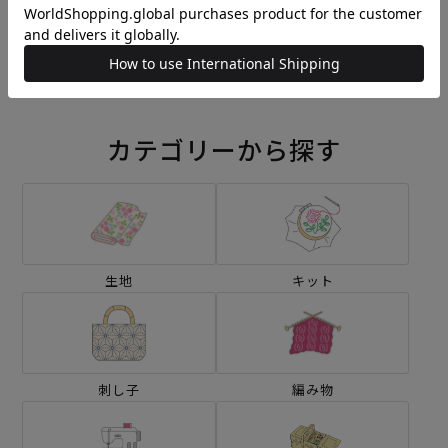
刺し子 線香花火
刺し子 クローバーガーデン
¥572
¥572
(税込)
(税込)
カテゴリーから探す
生地
キット
刺し子
編み物