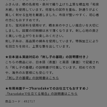
ふきんは、晒の名産地・泉州で織り上げた上質な晒生地「和泉
木綿」を使用しています。何度もの試作を重ね、針通りがよく
美しく刺せる生地を厳選しました。布目が整いやすく、初心者
の方にもおすすめです。
また、蛍光染料を使用せず、晒本来のやさしい風合いを大切に
しました。図案の印刷線は水で薄くなります。刺し心地の良さ
と美しい仕上がりをお楽しみください。
刺し子糸は、高品質の綿糸を使用しています。特殊加工により
毛羽立ちを抑え、上質な艶を出しています。
★日本語＆英語対応の「刺し子の基礎」の説明書付き♪
こちらの商品には、日本語（表面）と英語（裏面）で記載され
た『刺し子の基礎』の説明書が付属しています。初めての方
や、海外のお客様にも安心です。
『刺し子の基礎』の説明書はこちら
★布用両面テープharudakeでのお仕立てもおすすめ♪
『harudakeで仕立てる場合』の説明書はこちら
商品コード
492717