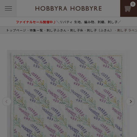
0
ファイナルセール開催中♪
＼リバティ 生地、編み物、刺繍、刺し子／
トップページ
特集一覧
刺し子ふきん・刺し子糸
刺し子（ふきん）
刺し子 ラベ