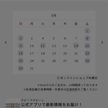
8月
土
日
月
火
水
木
金
土
5
1
2
2
3
4
5
6
7
8
9
9
10
11
12
13
14
15
6
16
17
18
19
20
21
22
23
24
25
26
27
28
29
30
31
オンラインショップ休業日
※Webからのご注文は、24時間承っております
※各実店舗の営業時間・休業日は
店舗情報
をご覧ください
ホビーラホビーレ
公式アプリで最新情報をお届け！