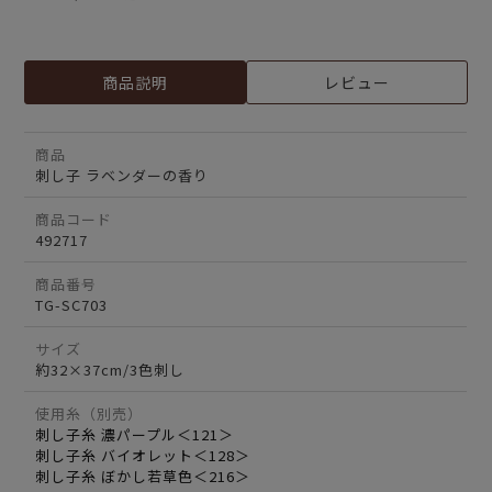
商品説明
レビュー
商品
刺し子 ラベンダーの香り
商品コード
492717
商品番号
TG-SC703
サイズ
約32×37cm/3色刺し
使用糸（別売）
刺し子糸 濃パープル＜121＞
刺し子糸 バイオレット＜128＞
刺し子糸 ぼかし若草色＜216＞