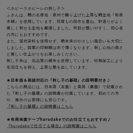
＜ホビーラホビーレの刺し子＞
ふきんは、晒の名産地・泉州で織り上げた上質な晒生地「和泉
木綿」を使用しています。何度もの試作を重ね、針通りがよく
美しく刺せる生地を厳選しました。布目が整いやすく、初心者
の方にもおすすめです。
また、蛍光染料を使用せず、晒本来のやさしい風合いを大切に
しました。図案の印刷線は水で薄くなります。刺し心地の良さ
と美しい仕上がりをお楽しみください。
刺し子糸は、高品質の綿糸を使用しています。特殊加工により
毛羽立ちを抑え、上質な艶を出しています。
★日本語＆英語対応の「刺し子の基礎」の説明書付き♪
こちらの商品には、日本語（表面）と英語（裏面）で記載され
た『刺し子の基礎』の説明書が付属しています。初めての方
や、海外のお客様にも安心です。
『刺し子の基礎』の説明書はこちら
★布用両面テープharudakeでのお仕立てもおすすめ♪
『harudakeで仕立てる場合』の説明書はこちら