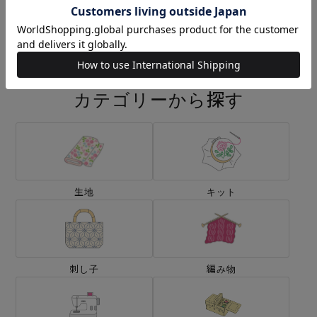
刺し子 KYOTO
刺し子 香水瓶
¥572
¥572
(税込)
(税込)
カテゴリーから探す
生地
キット
刺し子
編み物