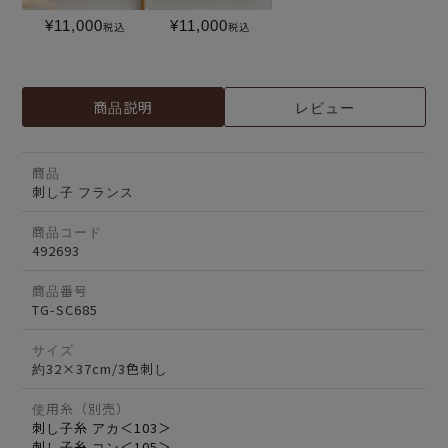
¥
11,000
¥
11,000
税込
税込
商品説明
レビュー
商品
刺し子 フランス
商品コード
492693
商品番号
TG-SC685
サイズ
約32×37cm/3色刺し
使用糸（別売）
刺し子糸 アカ＜103＞
刺し子糸 コン＜105＞