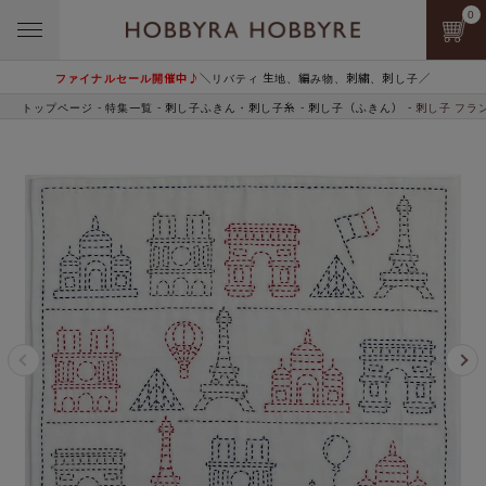
0
ファイナルセール開催中♪
＼リバティ 生地、編み物、刺繍、刺し子／
トップページ
特集一覧
刺し子ふきん・刺し子糸
刺し子（ふきん）
刺し子 フラ