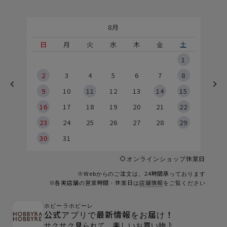
8月
土
日
月
火
水
木
金
土
5
1
2
2
3
4
5
6
7
8
9
9
10
11
12
13
14
15
6
16
17
18
19
20
21
22
23
24
25
26
27
28
29
30
31
オンラインショップ休業日
※Webからのご注文は、24時間承っております
※各実店舗の営業時間・休業日は
店舗情報
をご覧ください
ホビーラホビーレ
公式アプリで最新情報をお届け！
サクサク見られて、楽しいお買い物♪