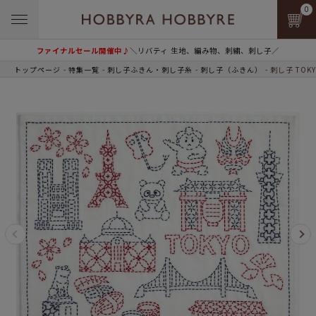
0
ファイナルセール開催中♪
＼リバティ 生地、編み物、刺繍、刺し子／
トップページ
特集一覧
刺し子ふきん・刺し子糸
刺し子（ふきん）
刺し子 TOK