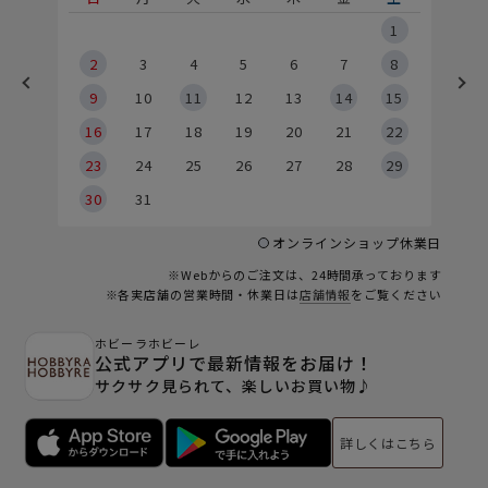
5
1
2
2
3
4
5
6
7
8
9
9
10
11
12
13
14
15
6
16
17
18
19
20
21
22
23
24
25
26
27
28
29
30
31
オンラインショップ休業日
※Webからのご注文は、24時間承っております
※各実店舗の営業時間・休業日は
店舗情報
をご覧ください
ホビーラホビーレ
公式アプリで最新情報をお届け！
サクサク見られて、楽しいお買い物♪
詳しくはこちら