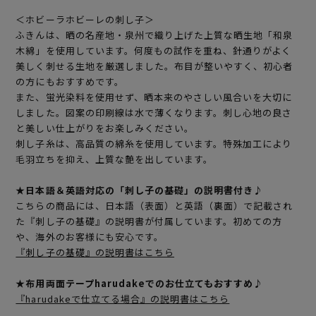
＜ホビーラホビーレの刺し子＞
ふきんは、晒の名産地・泉州で織り上げた上質な晒生地「和泉
木綿」を使用しています。何度もの試作を重ね、針通りがよく
美しく刺せる生地を厳選しました。布目が整いやすく、初心者
の方にもおすすめです。
また、蛍光染料を使用せず、晒本来のやさしい風合いを大切に
しました。図案の印刷線は水で薄くなります。刺し心地の良さ
と美しい仕上がりをお楽しみください。
刺し子糸は、高品質の綿糸を使用しています。特殊加工により
毛羽立ちを抑え、上質な艶を出しています。
★日本語＆英語対応の「刺し子の基礎」の説明書付き♪
こちらの商品には、日本語（表面）と英語（裏面）で記載され
た『刺し子の基礎』の説明書が付属しています。初めての方
や、海外のお客様にも安心です。
『刺し子の基礎』の説明書はこちら
★布用両面テープharudakeでのお仕立てもおすすめ♪
『harudakeで仕立てる場合』の説明書はこちら