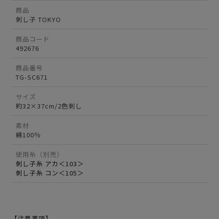
商品
刺し子 TOKYO
商品コード
492676
商品番号
TG-SC671
サイズ
約32×37cm/2色刺し
素材
綿100％
使用糸（別売）
刺し子糸 アカ＜103＞
刺し子糸 コン＜105＞
【注意事項】