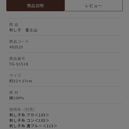
商品説明
レビュー
商 品
刺し子 富士山
商品コード
492523
商品番号
TG-SC518
サイズ
約32×37cm
素 材
綿100%
使用糸（別売）
刺し子糸 アカ＜103＞
刺し子糸 コン＜105＞
刺し子糸 濃ブルー＜113＞