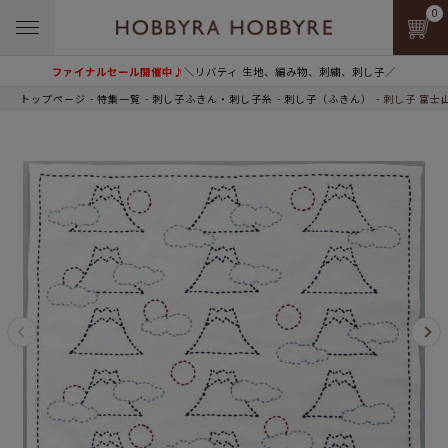
0
ファイナルセール開催中♪
＼リバティ 生地、編み物、刺繍、刺し子／
トップページ
特集一覧
刺し子ふきん・刺し子糸
刺し子（ふきん）
刺し子 富士