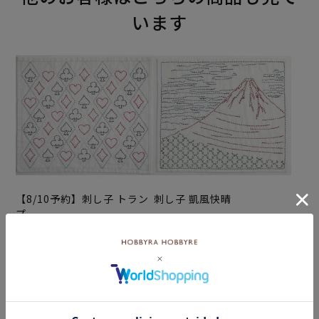
います
【8/10予約】刺し子 トラン
刺し子 凱風快晴
プ
¥572
(税込)
¥572
(税込)