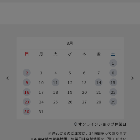
8月
土
日
月
火
水
木
金
土
5
1
2
2
3
4
5
6
7
8
9
9
10
11
12
13
14
15
6
16
17
18
19
20
21
22
23
24
25
26
27
28
29
30
31
オンラインショップ休業日
※Webからのご注文は、24時間承っております
※各実店舗の営業時間・休業日は
店舗情報
をご覧ください