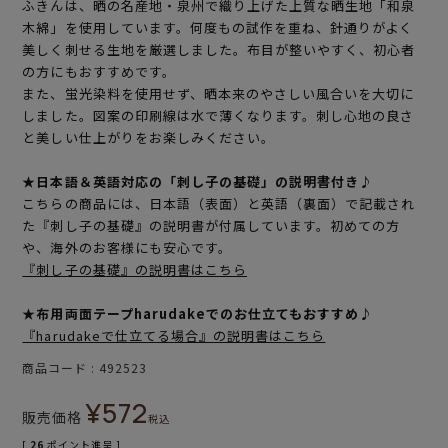
ふきんは、晒の名産地・泉州で織り上げた上質な晒生地「和泉
木綿」を使用しています。何度もの試作を重ね、針通りがよく
美しく刺せる生地を厳選しました。布目が整いやすく、初心者
の方にもおすすめです。
また、蛍光染料を使用せず、晒本来のやさしい風合いを大切に
しました。図案の印刷線は水で薄くなります。刺し心地の良さ
と美しい仕上がりをお楽しみください。
★日本語＆英語対応の「刺し子の基礎」の説明書付き♪
こちらの商品には、日本語（表面）と英語（裏面）で記載され
た『刺し子の基礎』の説明書が付属しています。初めての方
や、海外のお客様にも安心です。
『刺し子の基礎』の説明書はこちら
★布用両面テープharudakeでのお仕立てもおすすめ♪
『harudakeで仕立てる場合』の説明書はこちら
商品コード
492523
¥
572
販売価格
税込
[
26
ポイント進呈 ]