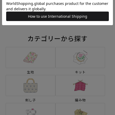
刺し子 線香花火
刺し子 レモンとオレンジ
¥572
¥572
(税込)
(税込)
カテゴリーから探す
生地
キット
刺し子
編み物