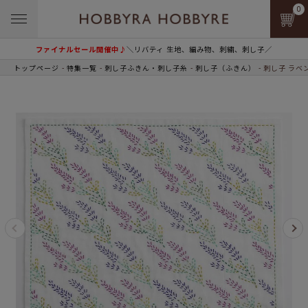
0
ファイナルセール開催中♪
＼リバティ 生地、編み物、刺繍、刺し子／
トップページ
特集一覧
刺し子ふきん・刺し子糸
刺し子（ふきん）
刺し子 ラベ