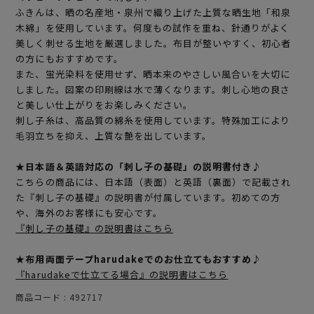
ふきんは、晒の名産地・泉州で織り上げた上質な晒生地「和泉
木綿」を使用しています。何度もの試作を重ね、針通りがよく
美しく刺せる生地を厳選しました。布目が整いやすく、初心者
の方にもおすすめです。
また、蛍光染料を使用せず、晒本来のやさしい風合いを大切に
しました。図案の印刷線は水で薄くなります。刺し心地の良さ
と美しい仕上がりをお楽しみください。
刺し子糸は、高品質の綿糸を使用しています。特殊加工により
毛羽立ちを抑え、上質な艶を出しています。
★日本語＆英語対応の「刺し子の基礎」の説明書付き♪
こちらの商品には、日本語（表面）と英語（裏面）で記載され
た『刺し子の基礎』の説明書が付属しています。初めての方
や、海外のお客様にも安心です。
『刺し子の基礎』の説明書はこちら
★布用両面テープharudakeでのお仕立てもおすすめ♪
『harudakeで仕立てる場合』の説明書はこちら
商品コード
492717