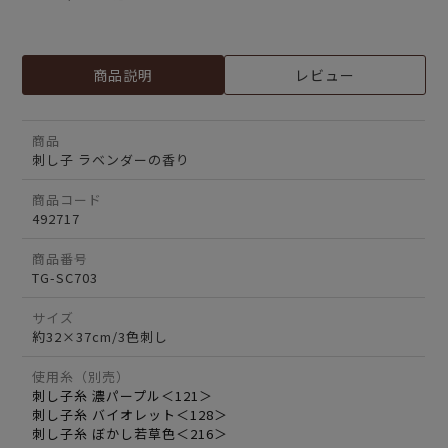
商品説明
レビュー
商品
刺し子 ラベンダーの香り
商品コード
492717
商品番号
TG-SC703
サイズ
約32×37cm/3色刺し
使用糸（別売）
刺し子糸 濃パープル＜121＞
刺し子糸 バイオレット＜128＞
刺し子糸 ぼかし若草色＜216＞