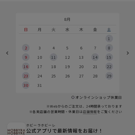
8月
土
日
月
火
水
木
金
土
5
1
2
2
3
4
5
6
7
8
9
9
10
11
12
13
14
15
6
16
17
18
19
20
21
22
23
24
25
26
27
28
29
30
31
オンラインショップ休業日
※Webからのご注文は、24時間承っております
※各実店舗の営業時間・休業日は
店舗情報
をご覧ください
ホビーラホビーレ
公式アプリで最新情報をお届け！