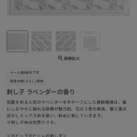
画像拡大
メール便6個まで可
和泉木綿(さらし)使用
刺し子 ラベンダーの香り
初夏を彩る人気のラベンダーをモチーフにした連続模様は、風
にしなやかに揺れる図柄が魅力的。花は２色の紫系、葉と茎は
ぼかしミックス糸を使い、斜めに刺していきます。
※刺し子糸は別売りです。
＜ホビーラホビーレの刺し子＞