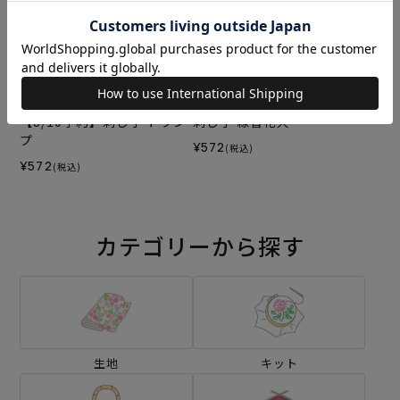
【8/10予約】刺し子 トラン
刺し子 線香花火
プ
¥572
(税込)
¥572
(税込)
カテゴリーから探す
生地
キット