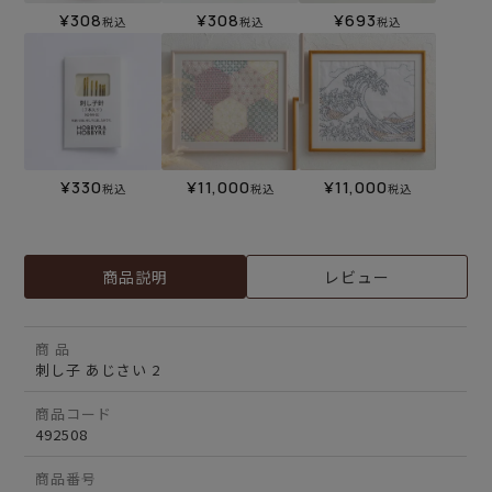
¥
308
¥
308
¥
693
税込
税込
税込
¥
330
¥
11,000
¥
11,000
税込
税込
税込
商品説明
レビュー
商 品
刺し子 あじさい 2
商品コード
492508
商品番号