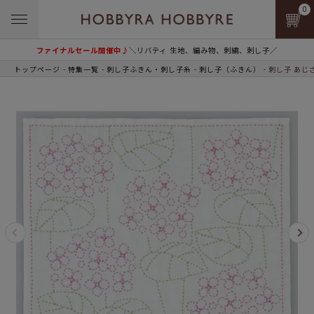
0
ファイナルセール開催中♪
＼リバティ 生地、編み物、刺繍、刺し子／
トップページ
特集一覧
刺し子ふきん・刺し子糸
刺し子（ふきん）
刺し子 あじさ