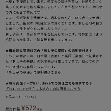
木綿」を使用しています。何度もの試作を重ね、針通りがよく
美しく刺せる生地を厳選しました。布目が整いやすく、初心者
の方にもおすすめです。
また、蛍光染料を使用せず、晒本来のやさしい風合いを大切に
しました。図案の印刷線は水で薄くなります。刺し心地の良さ
と美しい仕上がりをお楽しみください。
刺し子糸は、高品質の綿糸を使用しています。特殊加工により
毛羽立ちを抑え、上質な艶を出しています。
★日本語＆英語対応の「刺し子の基礎」の説明書付き♪
こちらの商品には、日本語（表面）と英語（裏面）で記載され
た『刺し子の基礎』の説明書が付属しています。初めての方
や、海外のお客様にも安心です。
『刺し子の基礎』の説明書はこちら
★布用両面テープharudakeでのお仕立てもおすすめ♪
『harudakeで仕立てる場合』の説明書はこちら
商品コード
492508
¥
572
販売価格
税込