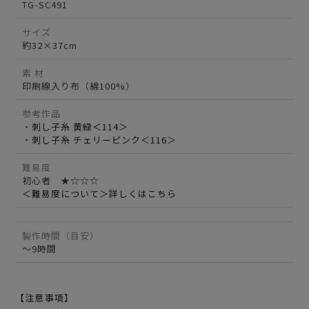
TG-SC491
サイズ
約32×37cm
素 材
印刷線入り布（綿100%）
参考作品
・
刺し子糸 黄緑＜114＞
・
刺し子糸 チェリーピンク＜116＞
難易度
初心者 ★☆☆☆
＜難易度について＞詳しくはこちら
製作時間（目安）
～9時間
【注意事項】