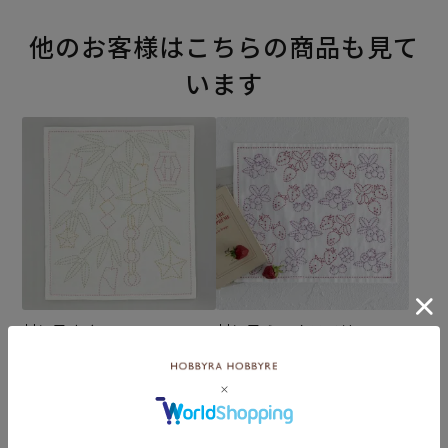
他のお客様はこちらの商品も見て
います
刺し子 七夕
刺し子 ミックスベリー
¥572
¥572
(税込)
(税込)