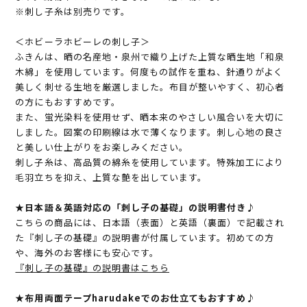
※刺し子糸は別売りです。
＜ホビーラホビーレの刺し子＞
ふきんは、晒の名産地・泉州で織り上げた上質な晒生地「和泉
木綿」を使用しています。何度もの試作を重ね、針通りがよく
美しく刺せる生地を厳選しました。布目が整いやすく、初心者
の方にもおすすめです。
また、蛍光染料を使用せず、晒本来のやさしい風合いを大切に
しました。図案の印刷線は水で薄くなります。刺し心地の良さ
と美しい仕上がりをお楽しみください。
刺し子糸は、高品質の綿糸を使用しています。特殊加工により
毛羽立ちを抑え、上質な艶を出しています。
★日本語＆英語対応の「刺し子の基礎」の説明書付き♪
こちらの商品には、日本語（表面）と英語（裏面）で記載され
た『刺し子の基礎』の説明書が付属しています。初めての方
や、海外のお客様にも安心です。
『刺し子の基礎』の説明書はこちら
★布用両面テープharudakeでのお仕立てもおすすめ♪