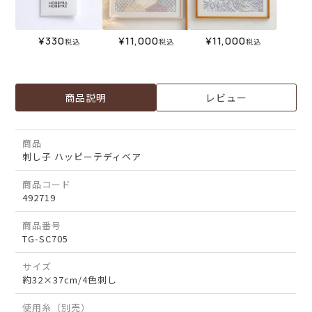
¥
330
¥
11,000
¥
11,000
税込
税込
税込
商品説明
レビュー
商品
刺し子 ハッピーテディベア
商品コード
492719
商品番号
TG-SC705
サイズ
約32×37cm/4色刺し
使用糸（別売）