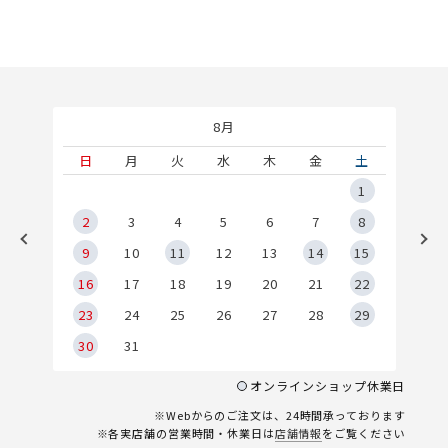
8月
土
日
月
火
水
木
金
土
5
1
2
2
3
4
5
6
7
8
9
9
10
11
12
13
14
15
6
16
17
18
19
20
21
22
23
24
25
26
27
28
29
30
31
オンラインショップ休業日
※Webからのご注文は、24時間承っております
※各実店舗の営業時間・休業日は
店舗情報
をご覧ください