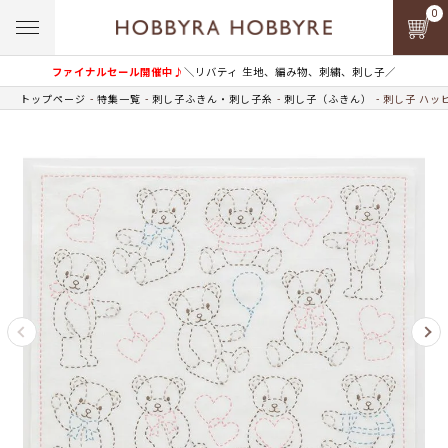
0
ファイナルセール開催中♪
＼リバティ 生地、編み物、刺繍、刺し子／
トップページ
特集一覧
刺し子ふきん・刺し子糸
刺し子（ふきん）
刺し子 ハッ