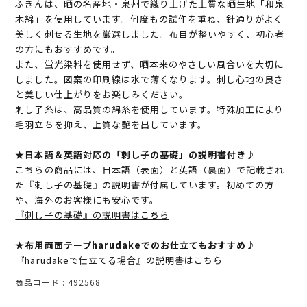
ふきんは、晒の名産地・泉州で織り上げた上質な晒生地「和泉
木綿」を使用しています。何度もの試作を重ね、針通りがよく
美しく刺せる生地を厳選しました。布目が整いやすく、初心者
の方にもおすすめです。
また、蛍光染料を使用せず、晒本来のやさしい風合いを大切に
しました。図案の印刷線は水で薄くなります。刺し心地の良さ
と美しい仕上がりをお楽しみください。
刺し子糸は、高品質の綿糸を使用しています。特殊加工により
毛羽立ちを抑え、上質な艶を出しています。
★日本語＆英語対応の「刺し子の基礎」の説明書付き♪
こちらの商品には、日本語（表面）と英語（裏面）で記載され
た『刺し子の基礎』の説明書が付属しています。初めての方
や、海外のお客様にも安心です。
『刺し子の基礎』の説明書はこちら
★布用両面テープharudakeでのお仕立てもおすすめ♪
『harudakeで仕立てる場合』の説明書はこちら
商品コード
492568