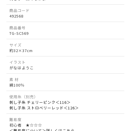
商品コード
492568
商品番号
TG-SC569
サイズ
約32×37cm
イラスト
がなはようこ
素 材
綿100％
使用糸（別売）
刺し子糸 チェリーピンク＜116＞
刺し子糸 ストロベリーレッド＜126＞
難易度
初心者 ★☆☆☆
＜難易度について＞詳しくはこちら