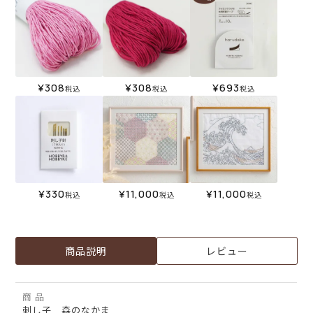
¥
308
¥
308
¥
693
税込
税込
税込
¥
330
¥
11,000
¥
11,000
税込
税込
税込
商品説明
レビュー
商 品
刺し子 森のなかま