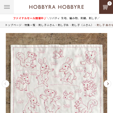
0
ファイナルセール開催中♪
＼リバティ 生地、編み物、刺繍、刺し子／
トップページ
特集一覧
刺し子ふきん・刺し子糸
刺し子（ふきん）
刺し子 森の