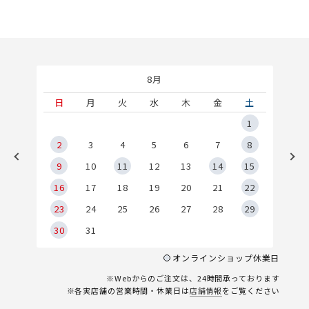
8月
土
日
月
火
水
木
金
土
5
1
2
2
3
4
5
6
7
8
9
9
10
11
12
13
14
15
6
16
17
18
19
20
21
22
23
24
25
26
27
28
29
30
31
オンラインショップ休業日
※Webからのご注文は、24時間承っております
※各実店舗の営業時間・休業日は
店舗情報
をご覧ください