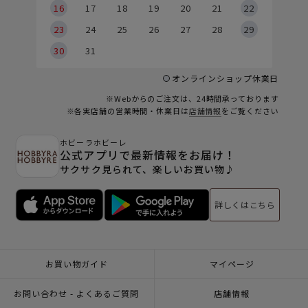
6
16
17
18
19
20
21
22
23
24
25
26
27
28
29
30
31
オンラインショップ休業日
※Webからのご注文は、24時間承っております
※各実店舗の営業時間・休業日は
店舗情報
をご覧ください
ホビーラホビーレ
公式アプリで最新情報をお届け！
サクサク見られて、楽しいお買い物♪
詳しくはこちら
お買い物ガイド
マイページ
お問い合わせ - よくあるご質問
店舗情報