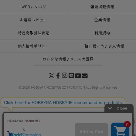
WEBカタログ
雑誌掲載情報
お客様レビュー
企業情報
特定商取引法表記
利用規約
個人情報ポリシー
一緒に働こう♪求人情報
おトクな情報♪メルマガ登録
© 2026 HOBBYRA HOBBYRE CORPORATION ALL Rights Reserved
トップページ
登録
刺し子 ゆきだるま
リリヤン
トップページ
新商品 その他一覧
刺し子 ゆきだるま
フェア
トップページ
特集一覧
Wonderful Christmas
刺し子 ゆきだるま
トップページ
特集一覧
刺し子ふきん・刺し子糸
刺し子（ふきん）
季節の刺し