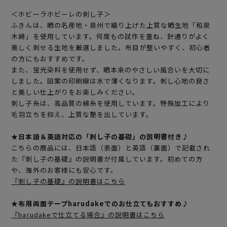
＜ホビーラホビーレの刺し子＞
ふきんは、晒の名産地・泉州で織り上げた上質な晒生地「和泉
木綿」を使用しています。何度もの試作を重ね、針通りがよく
美しく刺せる生地を厳選しました。布目が整いやすく、初心者
の方にもおすすめです。
また、蛍光染料を使用せず、晒本来のやさしい風合いを大切に
しました。図案の印刷線は水で薄くなります。刺し心地の良さ
と美しい仕上がりをお楽しみください。
刺し子糸は、高品質の綿糸を使用しています。特殊加工により
毛羽立ちを抑え、上質な艶を出しています。
★日本語＆英語対応の「刺し子の基礎」の説明書付き♪
こちらの商品には、日本語（表面）と英語（裏面）で記載され
た『刺し子の基礎』の説明書が付属しています。初めての方
や、海外のお客様にも安心です。
『刺し子の基礎』の説明書はこちら
★布用両面テープharudakeでのお仕立てもおすすめ♪
『harudakeで仕立てる場合』の説明書はこちら