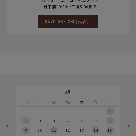
平日午前10:00～午後5:00まで
0570-037-030(代表）
8月
土
日
月
火
水
木
金
土
5
1
2
2
3
4
5
6
7
8
9
9
10
11
12
13
14
15