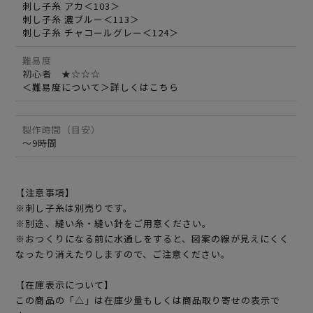
刺し子糸 アカ＜103＞
刺し子糸 濃ブルー＜113＞
刺し子糸 チャコールグレー＜124＞
難易度
初心者 ★☆☆☆
＜難易度について＞詳しくはこちら
製作時間（目安）
～9時間
【注意事項】
※刺し子糸は別売りです。
※別途、縫い糸・縫い針をご用意ください。
※おつくりになる前に水通しをすると、図案の線が見えにくく
なったり消えたりしますので、ご注意ください。
【在庫表示について】
この商品の「△」は在庫少量もしくは商品取り寄せの表示で