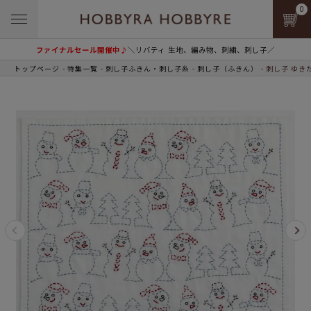
0
ファイナルセール開催中♪
＼リバティ 生地、編み物、刺繍、刺し子／
トップページ
特集一覧
刺し子ふきん・刺し子糸
刺し子（ふきん）
刺し子 ゆき