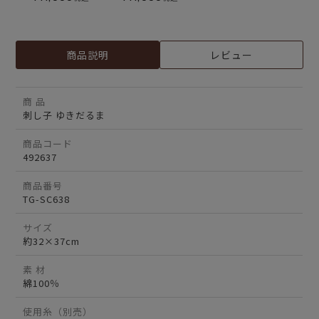
商品説明
レビュー
商 品
刺し子 ゆきだるま
商品コード
492637
商品番号
TG-SC638
サイズ
約32×37cm
素 材
綿100％
使用糸（別売）