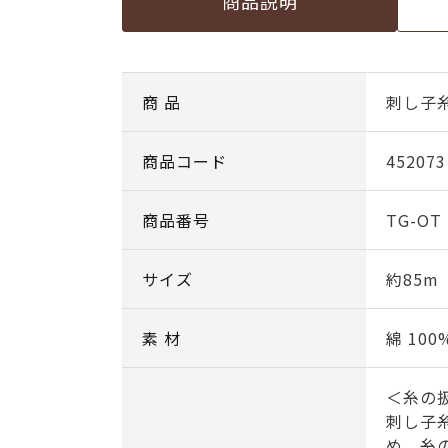
商品説明
商 品
刺し子糸
商品コード
452073
商品番号
TG-OT
サイズ
約85m
素 材
綿 100
＜糸の
刺し子
め、糸