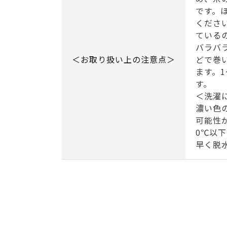
です。
くださ
ている
バラバ
＜お取り扱い上の注意点＞
どで巻
ます。
す。
＜洗濯
濃い色
可能性
0℃以
早く脱