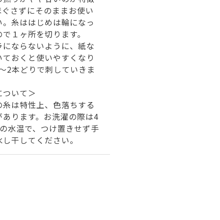
ほぐさずにそのままお使い
い。糸ははじめは輪になっ
ので１ヶ所を切ります。
ラにならないように、紙な
いておくと使いやすくなり
1～2本どりで刺していきま
について＞
の糸は特性上、色落ちする
があります。お洗濯の際は4
下の水温で、つけ置きせず手
水し干してください。