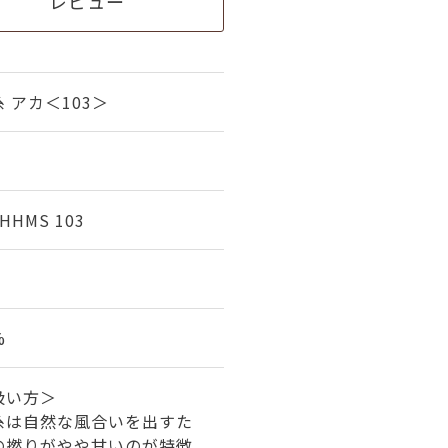
レビュー
 アカ＜103＞
 HHMS 103
%
扱い方＞
糸は自然な風合いを出すた
の撚りがやや甘いのが特徴