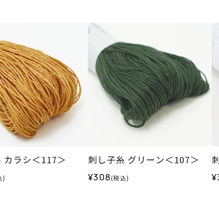
 カラシ＜117＞
刺し子糸 グリーン＜107＞
¥308
¥
込)
(税込)