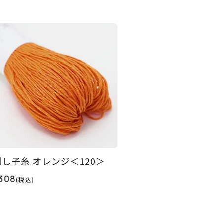
刺し子糸 オレンジ＜120＞
308
(税込)