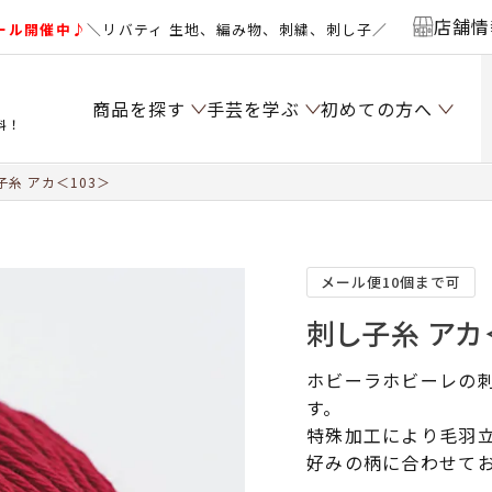
店舗情
ール開催中♪
＼リバティ 生地、編み物、刺繍、刺し子／
商品を探す
手芸を学ぶ
初めての方へ
料！
糸 アカ＜103＞
メール便10個まで可
刺し子糸 アカ
ホビーラホビーレの
す。
特殊加工により毛羽
好みの柄に合わせて