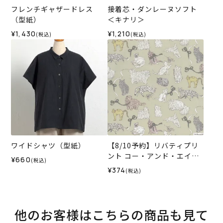
フレンチギャザードレス
接着芯・ダンレーヌソフト
（型紙）
＜キナリ＞
¥1,430
¥1,210
(税込)
(税込)
ワイドシャツ（型紙）
【8/10予約】リバティプリ
ント コー・アンド・エイト
¥660
(税込)
＜03BE＞生地 （ホビーラホ
¥374
(税込)
ビーレオリジナル）2026A
W
他のお客様はこちらの商品も見て