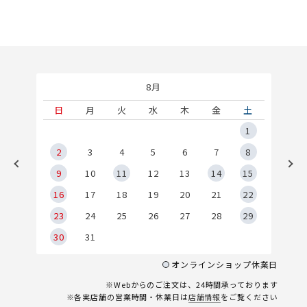
8月
土
日
月
火
水
木
金
土
5
1
2
2
3
4
5
6
7
8
9
9
10
11
12
13
14
15
6
16
17
18
19
20
21
22
23
24
25
26
27
28
29
30
31
オンラインショップ休業日
※Webからのご注文は、24時間承っております
※各実店舗の営業時間・休業日は
店舗情報
をご覧ください