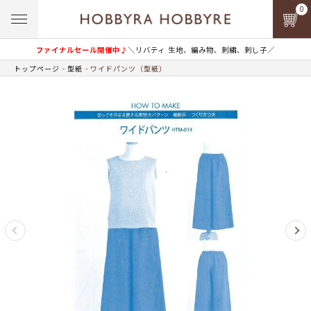
0
ファイナルセール開催中♪
＼リバティ 生地、編み物、刺繍、刺し子／
トップページ
型紙
ワイドパンツ（型紙）