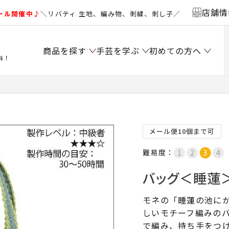
店舗情
ール開催中♪
＼リバティ 生地、編み物、刺繍、刺し子／
商品を探す
手芸を学ぶ
初めての方へ
料！
メール便10個まで可
難易度：
バッグ＜睡蓮＞
モネの「睡蓮の池に
しいモチーフ編みの
で編み、持ち手をつ