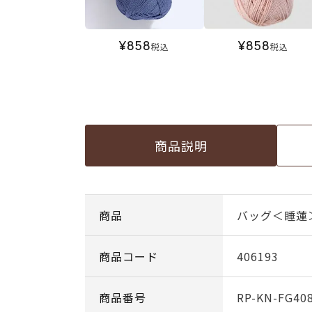
¥
858
¥
858
税込
税込
商品説明
商品
バッグ＜睡蓮
商品コード
406193
商品番号
RP-KN-FG40