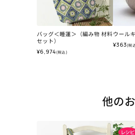
バッグ＜睡蓮＞（編み物 材料
ウールキュ
セット）
¥363
(税
¥6,974
(税込)
他の