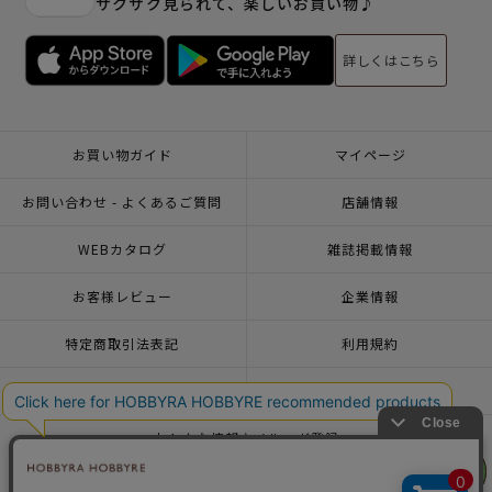
サクサク見られて、楽しいお買い物♪
詳しくはこちら
お買い物ガイド
マイページ
お問い合わせ - よくあるご質問
店舗情報
WEBカタログ
雑誌掲載情報
お客様レビュー
企業情報
特定商取引法表記
利用規約
個人情報ポリシー
一緒に働こう♪求人情報
おトクな情報♪メルマガ登録
リリヤン
リリヤン
フェア
フェア