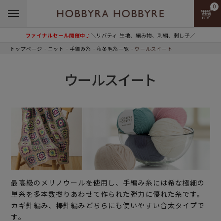
0
ファイナルセール開催中♪
＼リバティ 生地、編み物、刺繍、刺し子／
トップページ
ニット
手編み糸
秋冬毛糸一覧
ウールスイート
ウールスイート
最高級のメリノウールを使用し、手編み糸には希な極細の
単糸を多本数撚りあわせて作られた弾力に優れた糸です。
カギ針編み、棒針編みどちらにも使いやすい合太タイプで
す。