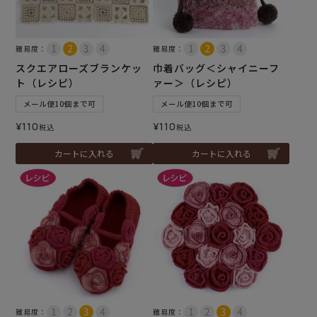
難易度：
難易度：
スクエアローズブランケッ
巾着バッグ＜シャイニーフ
ト（レシピ）
ァー＞（レシピ）
メール便10個まで可
メール便10個まで可
¥
110
¥
110
税込
税込
カートに入れる
カートに入れる
難易度：
難易度：