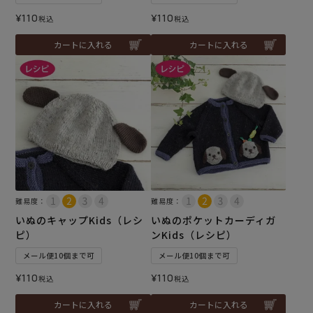
¥
110
¥
110
税込
税込
カートに入れる
カートに入れる
難易度：
難易度：
いぬのキャップKids（レシ
いぬのポケットカーディガ
ピ）
ンKids（レシピ）
メール便10個まで可
メール便10個まで可
¥
110
¥
110
税込
税込
カートに入れる
カートに入れる