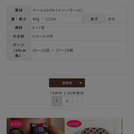
素材
ウール100% (メリノウール)
量・長さ
40g ・ 112m
太さ
合太
棒針
5～7号
かぎ針
5/0～6/0号
ゲージ
（10cm
20～22目 ・ 27～29段
角）
登録順
75
件中
1
-
60
件表示
1
2