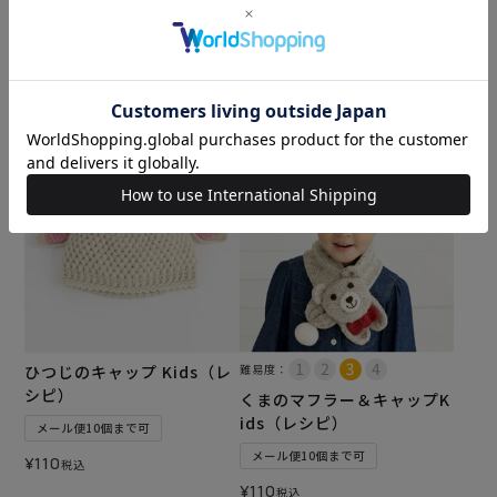
シピ）
ト＞（レシピ）
メール便10個まで可
メール便10個まで可
¥
110
¥
110
税込
税込
カートに入れる
カートに入れる
ひつじのキャップ Kids（レ
難易度：
シピ）
くまのマフラー＆キャップK
ids（レシピ）
メール便10個まで可
メール便10個まで可
¥
110
税込
¥
110
税込