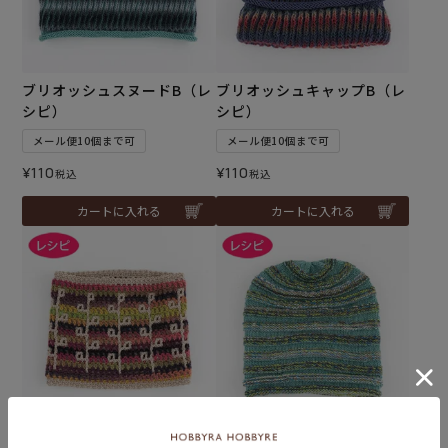
ブリオッシュスヌードB（レ
ブリオッシュキャップB（レ
シピ）
シピ）
メール便10個まで可
メール便10個まで可
¥
110
¥
110
税込
税込
カートに入れる
カートに入れる
リバーシブルスヌード（レ
ボーダーキャップ＜パレッ