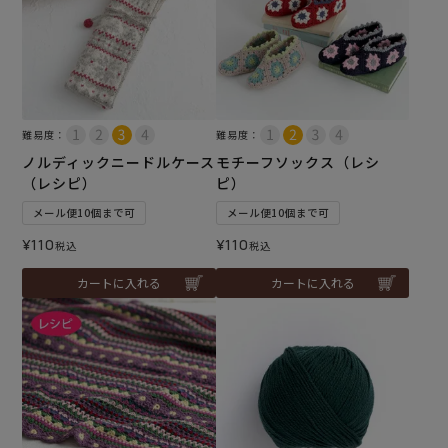
難易度：
難易度：
ノルディックニードルケース
モチーフソックス（レシ
（レシピ）
ピ）
メール便10個まで可
メール便10個まで可
¥
110
¥
110
税込
税込
カートに入れる
カートに入れる