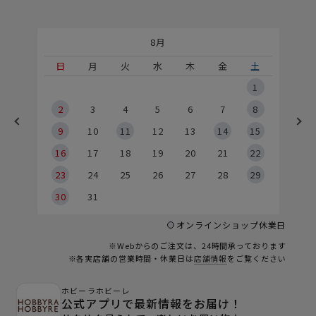
8月
土
日
月
火
水
木
金
土
5
1
2
2
3
4
5
6
7
8
9
9
10
11
12
13
14
15
6
16
17
18
19
20
21
22
23
24
25
26
27
28
29
30
31
オンラインショップ休業日
※Webからのご注文は、24時間承っております
※各実店舗の営業時間・休業日は
店舗情報
をご覧ください
ホビーラホビーレ
公式アプリで最新情報をお届け！