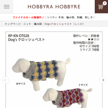
0
ファイナルセール開催中♪
＼リバティ 生地、編み物、刺繍、刺し子／
トップページ
ニット
編み図
Dogsクロッシェベスト（レシピ）