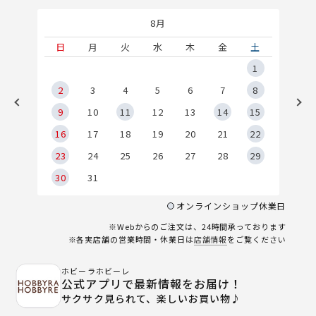
8月
土
日
月
火
水
木
金
土
5
1
2
2
3
4
5
6
7
8
9
9
10
11
12
13
14
15
6
16
17
18
19
20
21
22
23
24
25
26
27
28
29
30
31
オンラインショップ休業日
※Webからのご注文は、24時間承っております
※各実店舗の営業時間・休業日は
店舗情報
をご覧ください
ホビーラホビーレ
公式アプリで最新情報をお届け！
サクサク見られて、楽しいお買い物♪