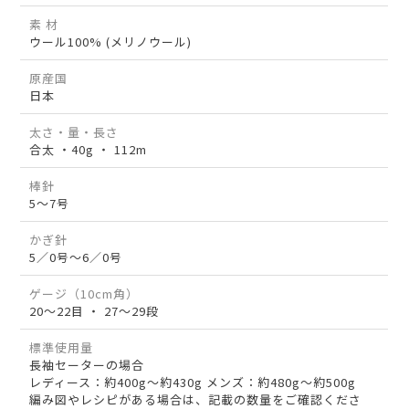
素 材
ウール100% (メリノウール)
原産国
日本
太さ・量・長さ
合太 ・40g ・ 112m
棒針
5～7号
かぎ針
5／0号～6／0号
ゲージ（10cm角）
20～22目 ・ 27～29段
標準使用量
長袖セーターの場合
レディース：約400g～約430g メンズ：約480g～約500g
編み図やレシピがある場合は、記載の数量をご確認くださ