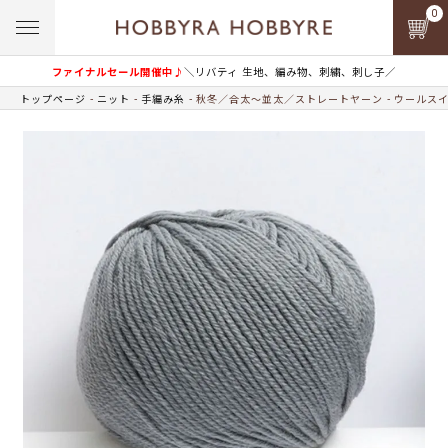
0
ファイナルセール開催中♪
＼リバティ 生地、編み物、刺繍、刺し子／
トップページ
ニット
手編み糸
秋冬／合太～並太／ストレートヤーン
ウールス