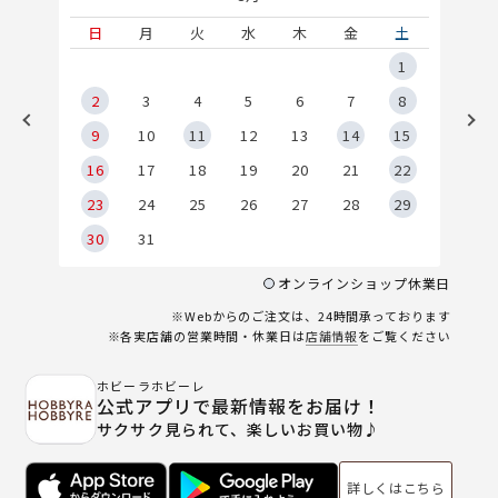
土
日
月
火
水
木
金
土
5
1
2
2
3
4
5
6
7
8
9
9
10
11
12
13
14
15
6
16
17
18
19
20
21
22
23
24
25
26
27
28
29
30
31
オンラインショップ休業日
※Webからのご注文は、24時間承っております
※各実店舗の営業時間・休業日は
店舗情報
をご覧ください
ホビーラホビーレ
公式アプリで最新情報をお届け！
サクサク見られて、楽しいお買い物♪
詳しくはこちら