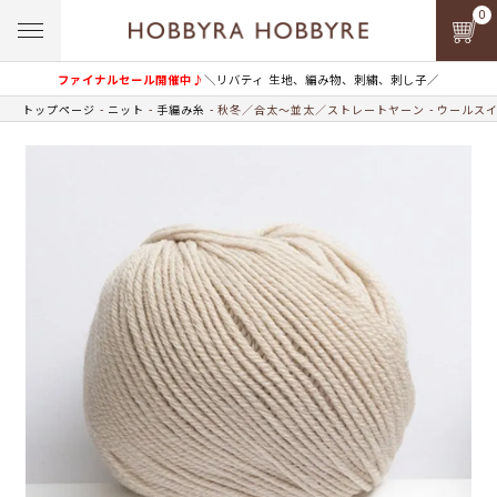
0
ファイナルセール開催中♪
＼リバティ 生地、編み物、刺繍、刺し子／
トップページ
ニット
手編み糸
秋冬／合太～並太／ストレートヤーン
ウールス