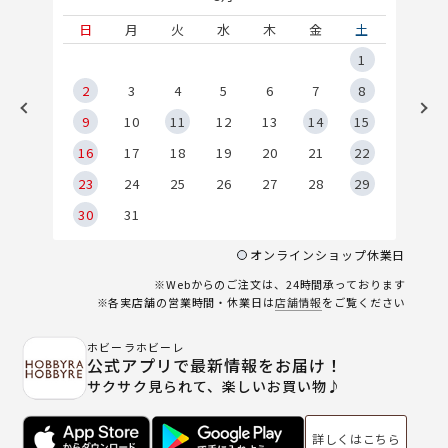
土
日
月
火
水
木
金
土
5
1
2
2
3
4
5
6
7
8
9
9
10
11
12
13
14
15
6
16
17
18
19
20
21
22
23
24
25
26
27
28
29
30
31
オンラインショップ休業日
※Webからのご注文は、24時間承っております
※各実店舗の営業時間・休業日は
店舗情報
をご覧ください
ホビーラホビーレ
公式アプリで最新情報をお届け！
サクサク見られて、楽しいお買い物♪
詳しくはこちら