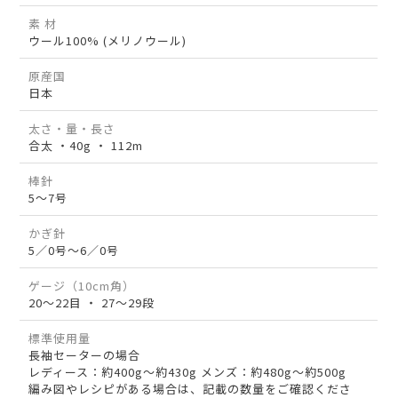
素 材
ウール100% (メリノウール)
原産国
日本
太さ・量・長さ
合太 ・40g ・ 112m
棒針
5～7号
かぎ針
5／0号～6／0号
ゲージ（10cm角）
20～22目 ・ 27～29段
標準使用量
長袖セーターの場合
レディース：約400g～約430g メンズ：約480g～約500g
編み図やレシピがある場合は、記載の数量をご確認くださ