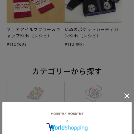
フェアアイルマフラー＆キ
いぬのポケットカーディガ
ャップKids（レシピ）
ンKids（レシピ）
¥110
¥110
(税込)
(税込)
カテゴリーから探す
生地
キット