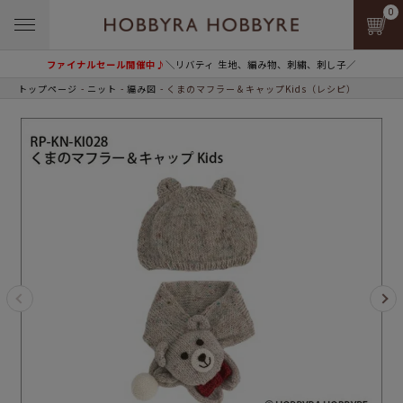
0
ファイナルセール開催中♪
＼リバティ 生地、編み物、刺繍、刺し子／
トップページ
ニット
編み図
くまのマフラー＆キャップKids（レシピ）