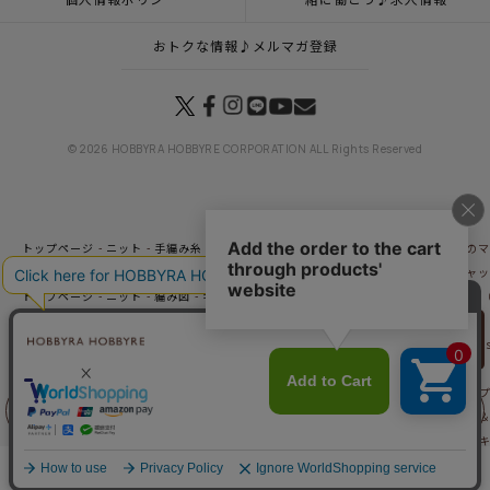
おトクな情報♪メルマガ登録
© 2026 HOBBYRA HOBBYRE CORPORATION ALL Rights Reserved
トップページ
ニット
手編み糸
秋冬毛糸一覧
プチネップフォープライ
くまのマ
トップページ
一覧はこちら(ウエア・ストール・マフラー)
くまのマフラー＆キャップ
トップページ
ニット
編み図
キッズ（編み図）
くまのマフラー＆キャップKids
トップページ
登録
くまのマフラー＆キャップKids（レシピ）
リリヤン
トップページ
手編み(ウエア・ストール・マフラー)
くまのマフラー＆キャップKid
フェア
トップページ
ベビー・子ども用品
くまのマフラー＆キャップKids（レシピ）
トップページ
ニット
手編み糸
秋冬／合太～並太／ファンシーヤーン
プチネップ
トップページ
ニット
手編み糸
秋冬毛糸一覧
ウールキュート
くまのマフラー＆
前に戻る
上に戻る
トップページ
ニット
手編み糸
定番／極々細～中細／ストレートヤーン
ウールキ
トップページ
ニット
手編み糸
秋冬毛糸一覧
ウールスイート
くまのマフラー＆
商品を探す
手芸を学ぶ
ガイド
店舗情報
ログイン
トップページ
ニット
手編み糸
秋冬／合太～並太／ストレートヤーン
ウールス