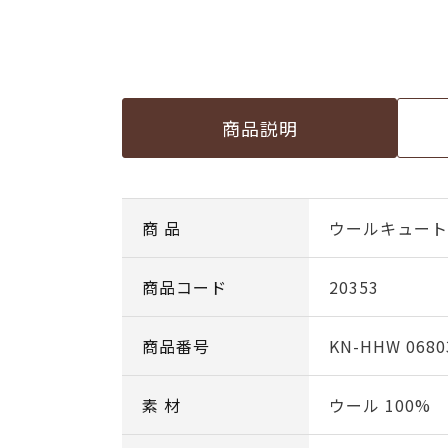
商品説明
商 品
ウールキュート c
商品コード
20353
商品番号
KN-HHW 0680
素 材
ウール 100%