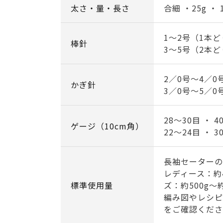
太さ・量・長さ
合細 ・25g ・ 
1～2号（1本
棒針
3～5号（2本
2／0号～4／0
かぎ針
3／0号～5／0
28～30目 ・ 
ゲージ（10cm角）
22～24目 ・ 
長袖セーターの
レディース：約
標準使用量
ズ：約500g～約
編み図やレシピ
をご確認くださ