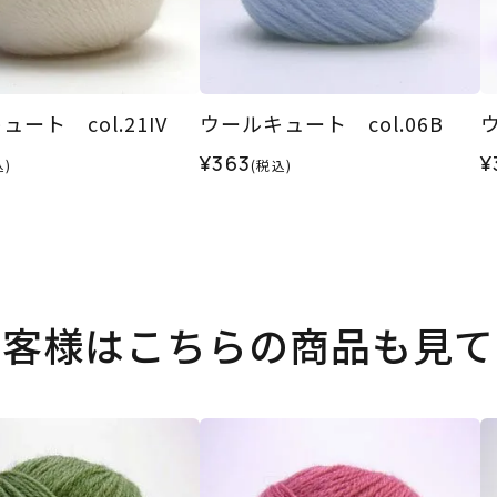
ート col.21IV
ウールキュート col.06B
ウ
¥363
¥
込)
(税込)
お客様はこちらの商品も見て