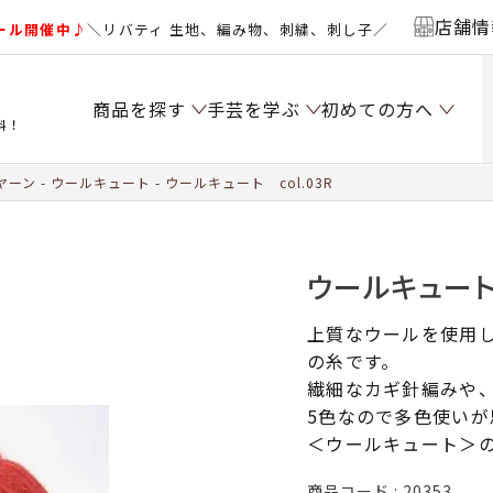
店舗情
ール開催中♪
＼リバティ 生地、編み物、刺繍、刺し子／
商品を探す
手芸を学ぶ
初めての方へ
料！
ヤーン
ウールキュート
ウールキュート col.03R
ウールキュート 
上質なウールを使用
の糸です。
繊細なカギ針編みや、
5色なので多色使いが
＜ウールキュート＞
商品コード
20353