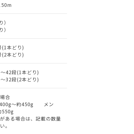
150m
どり）
どり）
号(1本どり)
号(2本どり)
40～42段(1本どり)
30～32段(2本どり)
場合
400g～約450g メン
550g
がある場合は、記載の数量
い。