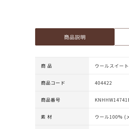
商品説明
商 品
ウールスイート c
商品コード
404422
商品番号
KNHHW14741
素 材
ウール100% 