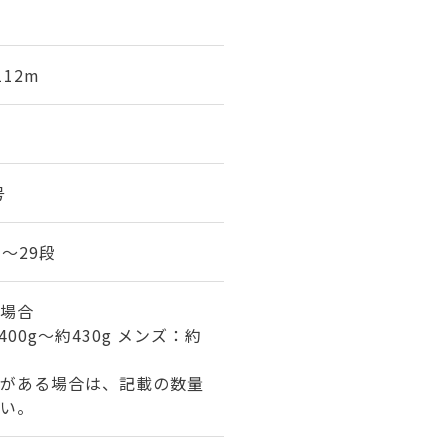
112m
号
7～29段
場合
00g～約430g メンズ：約
がある場合は、記載の数量
い。