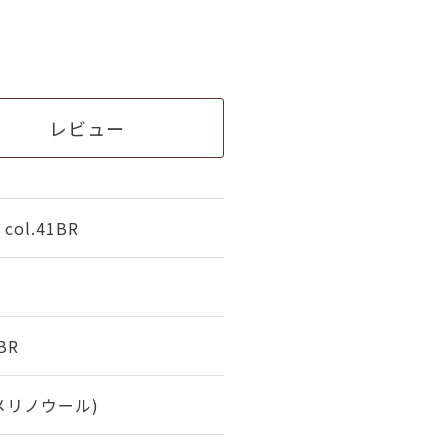
レビュー
ol.41BR
BR
(メリノウール)