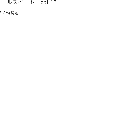
ールスイート col.17
378
(税込)