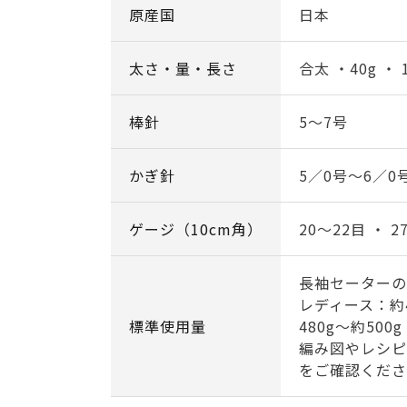
原産国
日本
太さ・量・長さ
合太 ・40g ・ 
棒針
5～7号
かぎ針
5／0号～6／0
ゲージ（10cm角）
20～22目 ・ 2
長袖セーターの
レディース：約4
標準使用量
480g～約500g
編み図やレシピ
をご確認くださ