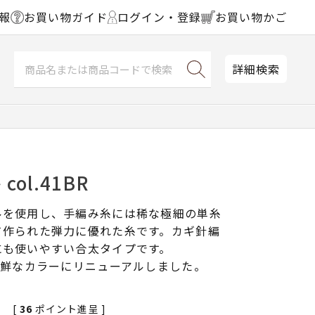
報
お買い物ガイド
ログイン・登録
お買い物かご
詳細検索
ol.41BR
ルを使用し、手編み糸には稀な極細の単糸
て作られた弾力に優れた糸です。カギ針編
にも使いやすい合太タイプです。
新鮮なカラーにリニューアルしました。
[
36
ポイント進呈 ]