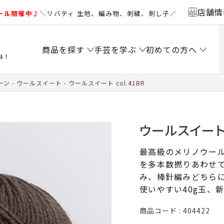
店舗情
ール開催中♪
＼リバティ 生地、編み物、刺繍、刺し子／
商品を探す
手芸を学ぶ
初めての方へ
料！
ーン
ウールスイート
ウールスイート col.41BR
ウールスイート c
最高級のメリノウー
を多本数撚りあわせ
み、棒針編みどちら
使いやすい40g玉、
商品コード
404422