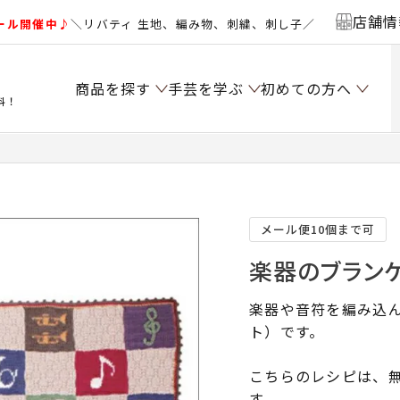
店舗情
ール開催中♪
＼リバティ 生地、編み物、刺繍、刺し子／
商品を探す
手芸を学ぶ
初めての方へ
料！
メール便10個まで可
楽器のブランケ
楽器や音符を編み込
ト）です。
こちらのレシピは、無
す。