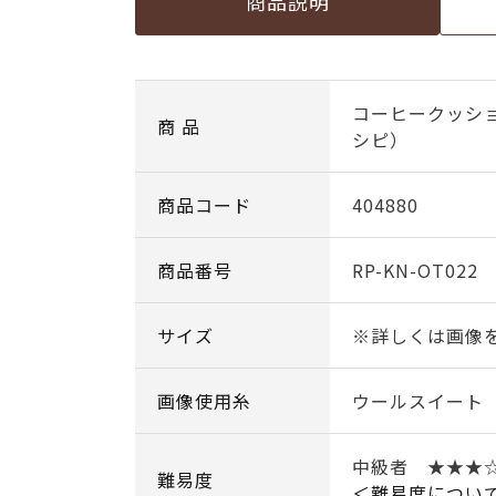
商品説明
コーヒークッシ
商 品
シピ）
商品コード
404880
商品番号
RP-KN-OT022
サイズ
※詳しくは画像
画像使用糸
ウールスイート
中級者 ★★
難易度
＜難易度につい