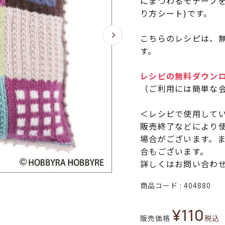
にまつわるモチーフ
り方シート)です。
こちらのレシピは、無
す。
レシピの無料ダウン
（ご利用には簡単な
＜レシピで使用して
販売終了などにより
場合がございます。
合もございます。
詳しくはお問い合わ
商品コード
404880
¥
110
販売価格
税込