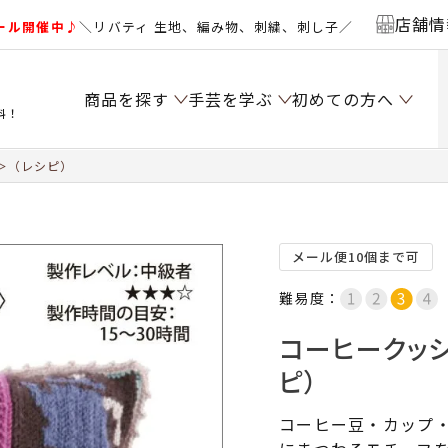
店舗情
ール開催中♪
＼リバティ 生地、編み物、刺繍、刺し子／
商品を探す
手芸を学ぶ
初めての方へ
料！
＞（レシピ）
メール便10個まで可
難易度：
コーヒークッシ
ピ）
コーヒー豆・カップ