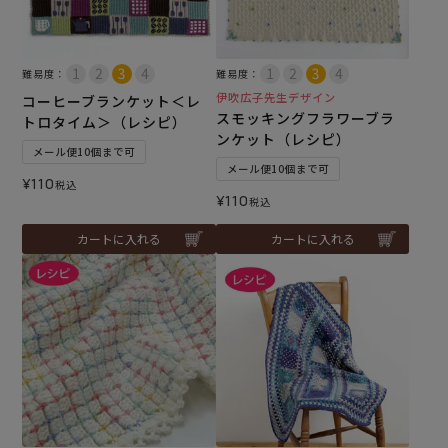
難易度：
難易度：
伊吹広子先生デザイン
コーヒーブランケット＜レ
スモッキングフラワーブラ
トロタイム＞（レシピ）
ンケット（レシピ）
メール便10個まで可
メール便10個まで可
¥
110
税込
¥
110
税込
カートに入れる
カートに入れる