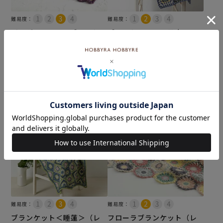
難易度：
難易度：
ボーダーフラワーブランケッ
ブランケット＜星月夜＞
ト（レシピ）
（レシピ）
メール便10個まで可
メール便10個まで可
¥
110
¥
110
税込
税込
カートに入れる
カートに入れる
難易度：
難易度：
ブランケット＜睡蓮＞（レ
フローラブランケット（レ