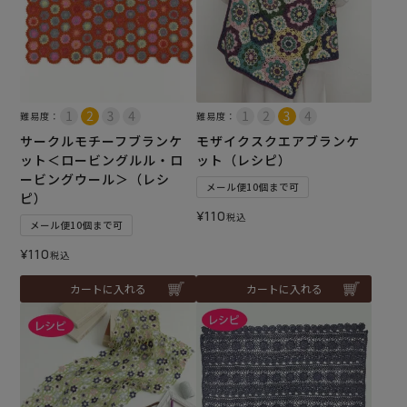
難易度：
難易度：
サークルモチーフブランケ
モザイクスクエアブランケ
ット＜ロービングルル・ロ
ット（レシピ）
ービングウール＞（レシ
メール便10個まで可
ピ）
¥
110
税込
メール便10個まで可
¥
110
税込
カートに入れる
カートに入れる