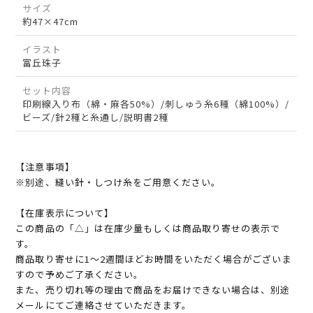
サイズ
約47×47cm
イラスト
富丘珠子
セット内容
印刷線入り布（綿・麻各50%）/刺しゅう糸6種（綿100%）/
ビーズ/針2種と糸通し/説明書2種
【注意事項】
※別途、縫い針・しつけ糸をご用意ください。
【在庫表示について】
この商品の「△」は在庫少量もしくは商品取り寄せの表示で
す。
商品取り寄せに1～2週間ほどお時間をいただく場合がございま
すので予めご了承ください。
また、売り切れ等の理由で商品をお届けできない場合は、別途
メールにてご連絡させていただきます。