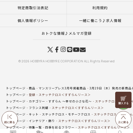
特定商取引法表記
利用規約
個人情報ポリシー
一緒に働こう♪求人情報
おトクな情報♪メルマガ登録
© 2026 HOBBYRA HOBBYRE CORPORATION ALL Rights Reserved
トップページ
商品
マンスリープレス3月号掲載商品
3月19日（木）発売の新商品
トップページ
登録
ステッチクロス＜すずらんリース＞
リリヤン
トップページ
カテゴリー
すずらん ～幸せの小さな花～
ステッチクロス＜すずら
フェア
トップページ
フランス刺繍
ステッチクロス＜すずらんリース＞
トップページ
キット
ステッチクロス・モチーフクロス
ステッチクロス＜すずらん
トップページ
インテリア・飾り
ステッチクロス＜すずらんリース＞
前に戻る
上に戻る
トップページ
特集一覧
四季を彩るフラワー
ステッチクロス＜すずらんリース＞