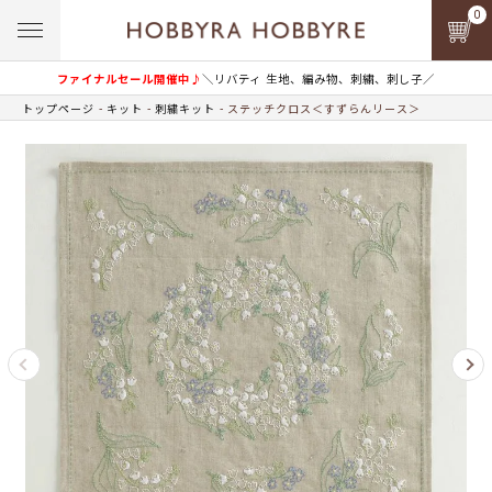
0
ファイナルセール開催中♪
＼リバティ 生地、編み物、刺繍、刺し子／
トップページ
キット
刺繍キット
ステッチクロス＜すずらんリース＞