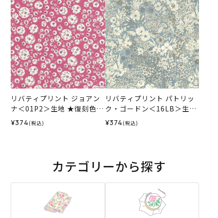
リバティプリント ジョアン
リバティプリント パトリッ
ナ＜01P2＞生地 ★復刻色
ク・ゴードン＜16LB＞生地
（ホビーラホビーレオリジ
（ホビーラホビーレオリジ
¥374
¥374
(税込)
(税込)
ナル）2026SS
ナル）2026SS
カテゴリーから探す