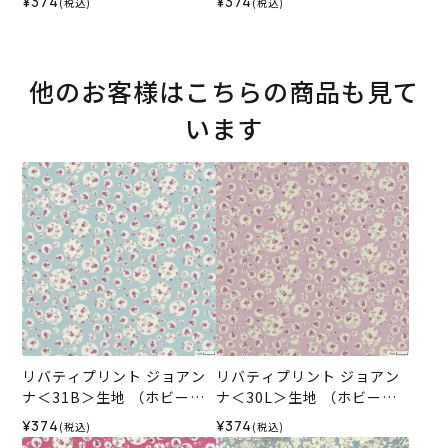
¥374
¥374
(税込)
(税込)
ナル）2026SS
SS
他のお客様はこちらの商品も見て
います
リバティプリント ジョアン
リバティプリント ジョアン
ナ＜31B＞生地 （ホビーラ
ナ＜30L＞生地 （ホビーラ
ホビーレオリジナル）2026
ホビーレオリジナル）2026
¥374
¥374
(税込)
(税込)
SS
SS