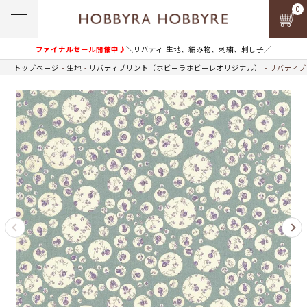
0
ファイナルセール開催中♪
＼リバティ 生地、編み物、刺繍、刺し子／
トップページ
生地
リバティプリント（ホビーラホビーレオリジナル）
リバティプ