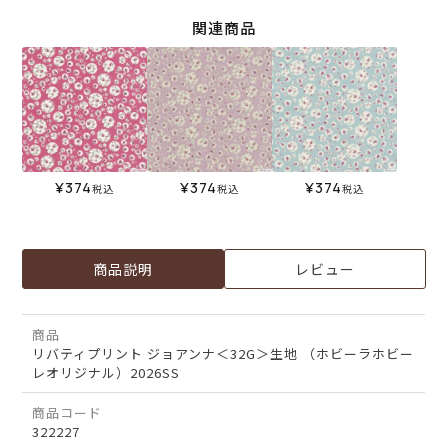
関連商品
¥
374
¥
374
¥
374
税込
税込
税込
商品説明
レビュー
商品
リバティプリント ジョアンナ＜32G＞生地 （ホビーラホビー
レオリジナル）2026SS
商品コード
322227