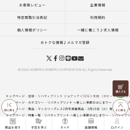
お客様レビュー
企業情報
特定商取引法表記
利用規約
個人情報ポリシー
一緒に働こう♪求人情報
おトクな情報♪メルマガ登録
© 2026 HOBBYRA HOBBYRE CORPORATION ALL Rights Reserved
リリヤン
フェア
トップページ
登録
リバティプリント ジョアンナ＜32G＞生地 （ホビーラホビーレオ
トップページ
カテゴリー
リバティプリント ～新しい季節のはじまり～
リバティプ
トップページ
商品
マンスリープレス2月号掲載商品
3月10日（火）発売の新商品
前に戻る
上に戻る
トップページ
特集一覧
リバティプリント ～新しい季節のはじまり～
リバティプリ
トップページ
生地
新商品 生地一覧
リバティプリント ジョアンナ＜32G＞生地 （
商品を探す
手芸を学ぶ
ガイド
店舗情報
ログイン
トップページ
生地
リバティプリント（ホビーラホビーレオリジナル）
リバティプ